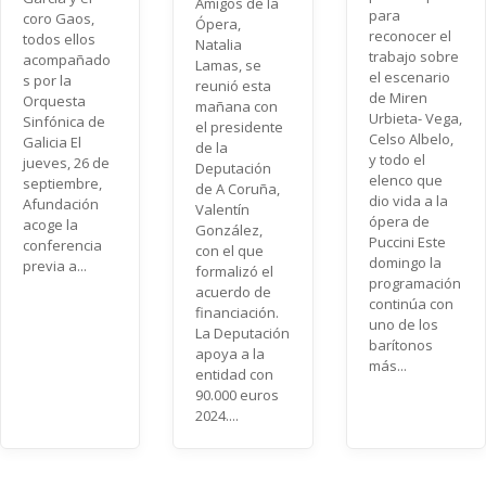
Amigos de la
para
coro Gaos,
Ópera,
reconocer el
todos ellos
Natalia
trabajo sobre
acompañado
Lamas, se
el escenario
s por la
reunió esta
de Miren
Orquesta
mañana con
Urbieta- Vega,
Sinfónica de
el presidente
Celso Albelo,
Galicia El
de la
y todo el
jueves, 26 de
Deputación
elenco que
septiembre,
de A Coruña,
dio vida a la
Afundación
Valentín
ópera de
acoge la
González,
Puccini Este
conferencia
con el que
domingo la
previa a...
formalizó el
programación
acuerdo de
continúa con
financiación.
uno de los
La Deputación
barítonos
apoya a la
más...
entidad con
90.000 euros
2024....