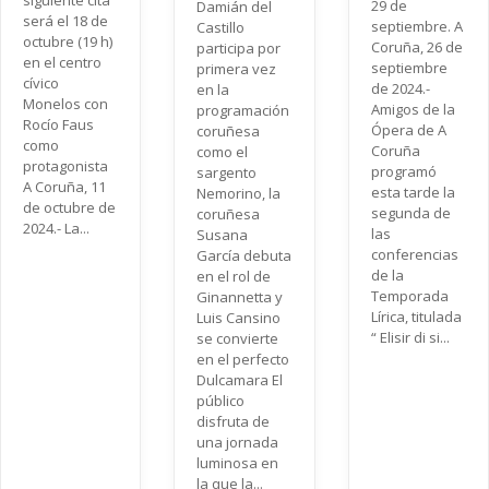
siguiente cita
29 de
Damián del
será el 18 de
septiembre. A
Castillo
octubre (19 h)
Coruña, 26 de
participa por
en el centro
septiembre
primera vez
cívico
de 2024.-
en la
Monelos con
Amigos de la
programación
Rocío Faus
Ópera de A
coruñesa
como
Coruña
como el
protagonista
programó
sargento
A Coruña, 11
esta tarde la
Nemorino, la
de octubre de
segunda de
coruñesa
2024.- La...
las
Susana
conferencias
García debuta
de la
en el rol de
Temporada
Ginannetta y
Lírica, titulada
Luis Cansino
“ Elisir di si...
se convierte
en el perfecto
Dulcamara El
público
disfruta de
una jornada
luminosa en
la que la...