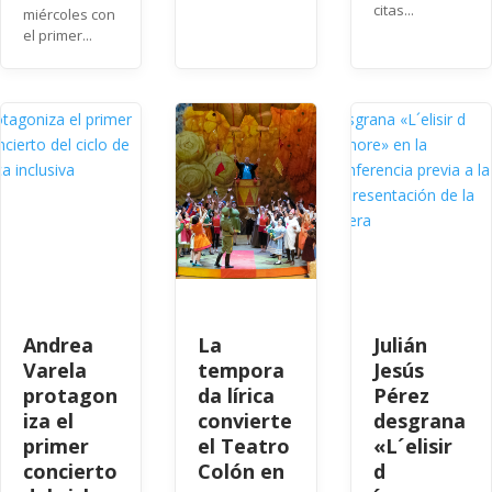
citas...
miércoles con
el primer...
Andrea
La
Julián
Varela
tempora
Jesús
protagon
da lírica
Pérez
iza el
convierte
desgrana
primer
el Teatro
«L´elisir
concierto
Colón en
d