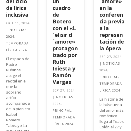
del ciclo
un
´amore»
de lírica
cuadro
en la
inclusiva
de
conferen
Botero
cia previa
OCT 11, 2024
con el «L
a la
|
NOTICIAS
´elisir d
represen
2024
,
´amore»
tación de
TEMPORADA
protagon
la ópera
LÍRICA 2024
izado por
SEP 27, 2024
El espacio de
Ruth
|
NOTICIAS
Padre
Iniesta y
Rubinos
2024
,
Ramón
acoge el
PRINCIPAL
,
recital en el
Vargas
TEMPORADA
que la
SEP 27, 2024
LÍRICA 2024
soprano
|
NOTICIAS
actúa
La historia de
acompañada
2024
,
la búsqueda
de la pianista
del amor más
PRINCIPAL
,
Isabel
romántico
TEMPORADA
Romero
llega al Teatro
LÍRICA 2024
Tabeayo La
Colón el 27 y