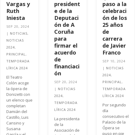
Vargas y
president
paso a la
Ruth
e de la
celebraci
Iniesta
Deputaci
ón de los
ón de A
25 años
SEP 20, 2024
Coruña
de
|
NOTICIAS
,
para
carrera
NOTICIAS
firmar el
de Javier
2024
,
acuerdo
Franco
PRINCIPAL
,
de
TEMPORADA
SEP 10, 2024
financiaci
LÍRICA 2024
|
NOTICIAS
ón
2024
,
El Teatro
SEP 20, 2024
PRINCIPAL
,
Colón acoge
la ópera de
|
NOTICIAS
TEMPORADA
Donizetti con
2024
,
LÍRICA 2024
un elenco que
TEMPORADA
Por segundo
completan
LÍRICA 2024
día
Damián del
consecutivo el
Castillo, Luis
La presidenta
Palacio de la
Cansino y
de la
Ópera se
Susana
Asociación de
puso en pie
García y el