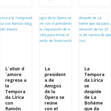
L´elisir d
La
La
´amore
president
Tempora
regresa a
a de
da Lírica
la
Amigos
se
Tempora
de la
despide
da Lírica
Ópera se
de La
con
reúne
Bohème
Ramón
con el
que da