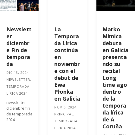
Newslett
La
Marko
er
Tempora
Mimica
diciembr
da Lírica
debuta
e Fin de
continúa
en Galicia
tempora
en
presenta
da
noviembr
ndo su
e con el
recital
DIC 13, 2024
|
debut de
Long
NEWSLETTER
,
Ewa
time ago
TEMPORADA
Płonka
dentro
LÍRICA 2024
en Galicia
de la
newsletter
tempora
NOV 5, 2024
|
diciembre fin
da lírica
de temporada
PRINCIPAL
,
de A
2024
TEMPORADA
Coruña
LÍRICA 2024
OCT 23, 2024