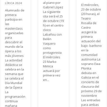
al piano por
LÍRICA 2024
El miércoles,
Gabriel López
23 de octubre
Alumnado de
La siguiente
(20 horas), el
primera
cita será el 25
Teatro
participa en
de octubre (19
Rosalía de
las
h) en el centro
Castro
masterclass
cívico
acogerá la
organizadas
Labañou con
primera
para
Belén
actuación del
descubrir el
Vaquero
bajo- barítono
mundo de la
como
en la
ópera a los
protagonista
comunidad
más jóvenes
El miércoles
autónoma La
La actividad
23 Marko
soprano Ewa
didáctica se
Mimica
Płonka
celebra en la
actuará por
debuta en
semana que
primera vez
Galicia en el
se celebra el
en...
concierto de
Día Mundial
clausura del
de la Ópera
próximo 29 de
La
noviembre
programación
Las entradas
continua
para ambas
mañana