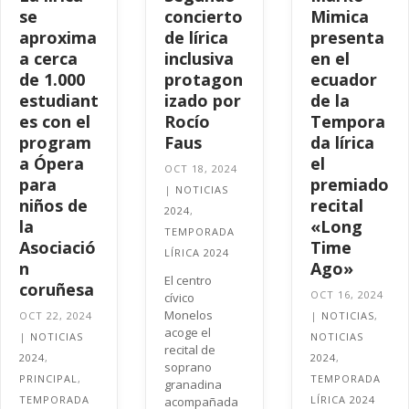
se
concierto
Mimica
aproxima
de lírica
presenta
a cerca
inclusiva
en el
de 1.000
protagon
ecuador
estudiant
izado por
de la
es con el
Rocío
Tempora
program
Faus
da lírica
a Ópera
el
OCT 18, 2024
para
premiado
|
NOTICIAS
niños de
recital
2024
,
la
«Long
TEMPORADA
Asociació
Time
LÍRICA 2024
n
Ago»
El centro
coruñesa
OCT 16, 2024
cívico
Monelos
OCT 22, 2024
|
NOTICIAS
,
acoge el
|
NOTICIAS
NOTICIAS
recital de
2024
,
2024
,
soprano
PRINCIPAL
,
TEMPORADA
granadina
TEMPORADA
LÍRICA 2024
acompañada