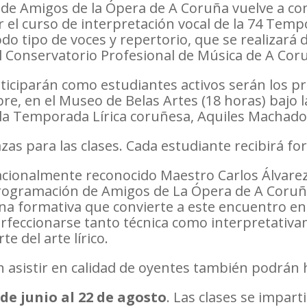
n de Amigos de la Ópera de A Coruña vuelve a co
 el curso de interpretación vocal de la 74 Tem
do tipo de voces y repertorio, que se realizará 
l Conservatorio Profesional de Música de A Cor
iciparán como estudiantes activos serán los pro
ubre, en el Museo de Belas Artes (18 horas) bajo 
de la Temporada Lírica coruñesa, Aquiles Machado
zas para las clases. Cada estudiante recibirá fo
nacionalmente reconocido Maestro Carlos Álvarez
programación de Amigos de La Ópera de A Coruña
na formativa que convierte a este encuentro en 
rfeccionarse tanto técnica como interpretativa
te del arte lírico.
n asistir en calidad de oyentes también podrán h
 de junio al 22 de agosto
. Las clases se impar