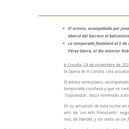
El artista, acompañado por Jona
abarcó del barroco al belcantis
La temporada finalizará el 5 de 
Pérez Sierra, el día anterior Ru
A Coruña, 24 de noviembre de 202
la Ópera de A Coruña. Una actuación
El artista venezolano, acompañado
temporada coruñesa y que se centr
´Sopranista!´, disco nominado a do
En su actuación de esta noche en 
vert
, de ´Les Arts Florissants´; seg
mia
, de Händel, y
Voi avete un cor 