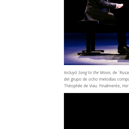
Incluyó
Song to the Moon
, de ´Rus
del grupo de ocho melodías comp
Théophile de Viau. Finalmente,
Hai