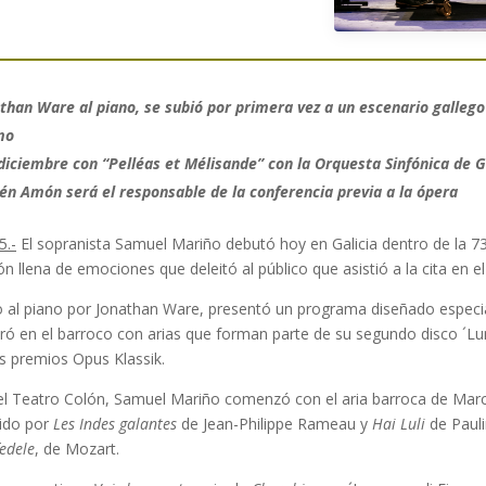
than Ware al piano, se subió por primera vez a un escenario gallego
mo
diciembre con “Pelléas et Mélisande” con la Orquesta Sinfónica de Ga
bén Amón será el responsable de la conferencia previa a la ópera
5.-
El sopranista Samuel Mariño debutó hoy en Galicia dentro de la 
 llena de emociones que deleitó al público que asistió a la cita en e
 al piano por Jonathan Ware, presentó un programa diseñado especia
ó en el barroco con arias que forman parte de su segundo disco ´Lum
s premios Opus Klassik.
el Teatro Colón, Samuel Mariño comenzó con el aria barroca de Mar
uido por
Les Indes galantes
de Jean-Philippe Rameau y
Hai Luli
de Pauli
fedele
, de Mozart.