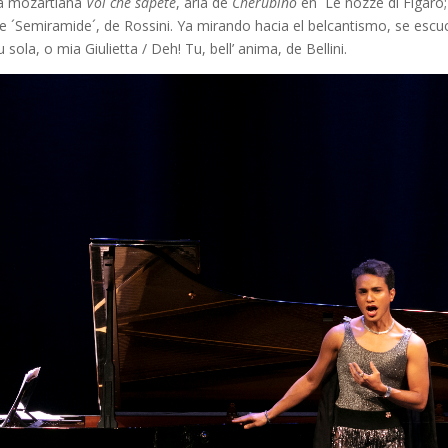
za mozartiana
Voi che sapete
, aria de
Cherubino
en ´Le nozze di Figaro
de ´Semiramide´, de Rossini. Ya mirando hacia el belcantismo, se escuch
sola, o mia Giulietta / Deh! Tu, bell’ anima, de Bellini.