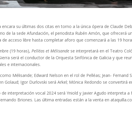
a encara su últimas dos citas en torno a la única ópera de Claude De
torio de la sede Afundación, el periodista Rubén Amón, que ofrecerá u
ta de acceso libre hasta completar aforo que comenzará a las 19 hora
embre (19 horas),
Pelléas et Mélisande
se interpretará en el Teatro Col
ierra será el conductor de la Orquesta Sinfónica de Galicia y que reu
les e internacionales.
 como Mélisande; Edward Nelson en el rol de Pelléas; Jean- Fernand 
en Golaud; Igor Durlovski será Arkel; Mónica Redondo se convertirá e
o de interpretación vocal 2024 será Yniold y Javier Agudo interpreta a
Fernando Briones. Las última entradas están a la venta en ataquilla.c