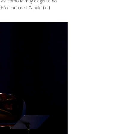
; así como la muy exigente
Bel
ó el aria de I Capuleti e I