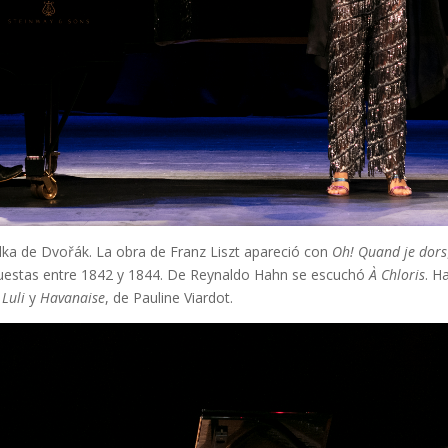
alka de Dvořák. La obra de Franz Liszt apareció con
Oh! Quand je dors
uestas entre 1842 y 1844. De Reynaldo Hahn se escuchó
À Chloris
. H
 Luli
y
Havanaise
, de Pauline Viardot.