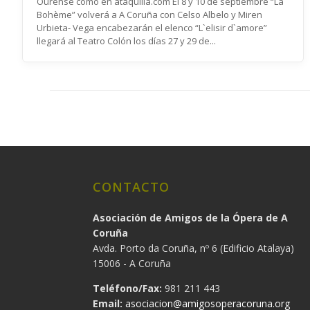
Ourense como en ataquilla.com El 8 y 10 de septiembre “La
Bohème” volverá a A Coruña con Celso Albelo y Miren
Urbieta- Vega encabezarán el elenco “L`elisir d`amore”
llegará al Teatro Colón los días 27 y 29 de...
CONTACTO
Asociación de Amigos de la Ópera de A
Coruña
Avda. Porto da Coruña, nº 6 (Edificio Atalaya)
15006 - A Coruña
Teléfono/Fax:
981 211 443
Email:
asociacion@amigosoperacoruna.org