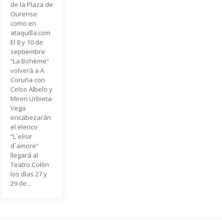
de la Plaza de
Ourense
como en
ataquilla.com
El 8 y 10 de
septiembre
“La Bohème”
volverá a A
Coruña con
Celso Albelo y
Miren Urbieta-
Vega
encabezarán
el elenco
“L`elisir
d`amore”
llegará al
Teatro Colón
los días 27 y
29 de...