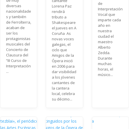
de muy
cantante
de
diversas
Lorena Paz
Interpretación
nacionalidade
rendirá
Vocal que
s y también
tributo a
imparte cada
de Ferrolterra,
Shakespeare
año en
acaban de
el jueves en A
nuestra
ser los
Coruña As
ciudad el
protagonistas
novas voces
maestro
musicales del
galegas, el
Alberto
Concierto de
ciclo que
Zedda.
Clausura del
Amigos de la
Durante
“III Curso de
Ópera inició
muchas
Interpretación
en 2006 para
horas, el
...
dar visibilidad
músico...
a los jóvenes
cantantes de
la cantera
local, celebra
su décimo...