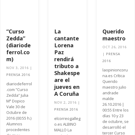
“Curso
La
Querido
Zedda”
cantante
maestro
(diariode
Lorena
OCT 26, 2016
ferrol.co
Paz
|
PRENSA
m)
rendirá
2016
tributo a
NOV 3, 2016
|
laopinioncoru
Shakespe
PRENSA 2016
na.es Crítica
are el
Querido
diariodeferrol
jueves en
maestro julio
.com “Curso
A Coruña
andrade
Zedda” Julia
malde
Mª Dopico
NOV 2, 2016
|
26.10.2016 |
Vale 30 de
PRENSA 2016
00:55 Entre los
Octubre de
días 10 y 23
2016 (00:55 h.)
elcorreogalleg
de octubre, se
Alumnos
o.es ALBINO
desarrolló el
procedentes
MALLO La
tercer Curso