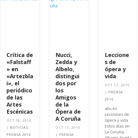
Crítica de
Nucci,
Leccione
«Falstaff
Zedda y
s de
» en
Albelo,
ópera y
«Artezbla
distingui
vida
i», el
dos por
OCT 17, 2016
periódico
los
|
PRENSA
de las
Amigos
2016
Artes
de la
abc.es
Escénicas
Ópera de
Lecciones de
A Coruña
ópera y vida
OCT 18, 2016
Estos días en
|
NOTICIAS
,
OCT 17, 2016
La Coruña,
PRENSA 2016
|
PRENSA
Alberto Zedda