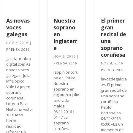
As novas
Nuestra
El primer
voces
soprano
gran
galegas
en
recital de
Inglaterr
una
NOV 6, 2016
|
a
soprano
PRENSA 2016
coruñesa
NOV 6, 2016
|
galiciaartabra
PRENSA 2016
NOV 4, 2016
|
digital.com As
novas voces
PRENSA 2016
laopinioncoru
galegas Julia
na.es Crítica
lavozdegalicia
Mª Dopico
Nuestra
.es El primer
Vale La joven
soprano en
gran recital de
soprano
Inglaterra julio
una soprano
coruñesa,
andrade
coruñesa
Lorena Paz
malde
Pablo
Nieto, ha visto
06.11.2016 |
Portabales
su sueño
01:47 La
04/11/2016
hecho
soprano
05:00 «Es un
realidad:
coruñesa
momento de
Ofrecer un