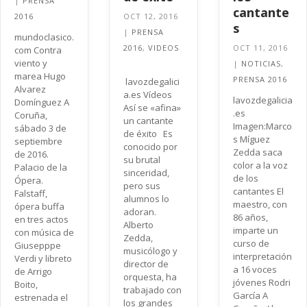
|
PRENSA
cantante
2016
OCT 12, 2016
s
|
PRENSA
mundoclasico.
2016
,
VIDEOS
OCT 11, 2016
com Contra
viento y
|
NOTICIAS
,
marea Hugo
PRENSA 2016
lavozdegalici
Alvarez
a.es Vídeos
lavozdegalicia
Domínguez A
Así se «afina»
.es
Coruña,
un cantante
Imagen:Marco
sábado 3 de
de éxito Es
s Míguez
septiembre
conocido por
Zedda saca
de 2016.
su brutal
color a la voz
Palacio de la
sinceridad,
de los
Ópera.
pero sus
cantantes El
Falstaff,
alumnos lo
maestro, con
ópera buffa
adoran.
86 años,
en tres actos
Alberto
imparte un
con música de
Zedda,
curso de
Giusepppe
musicólogo y
interpretación
Verdi y libreto
director de
a 16 voces
de Arrigo
orquesta, ha
jóvenes Rodri
Boito,
trabajado con
García A
estrenada el
los grandes