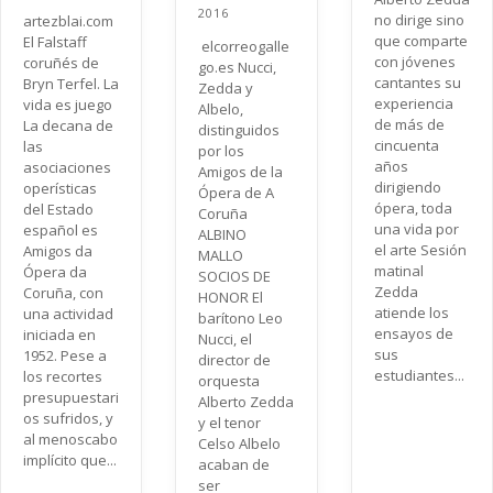
2016
no dirige sino
artezblai.com
que comparte
El Falstaff
elcorreogalle
con jóvenes
coruñés de
go.es Nucci,
cantantes su
Bryn Terfel. La
Zedda y
experiencia
vida es juego
Albelo,
de más de
La decana de
distinguidos
cincuenta
las
por los
años
asociaciones
Amigos de la
dirigiendo
operísticas
Ópera de A
ópera, toda
del Estado
Coruña
una vida por
español es
ALBINO
el arte Sesión
Amigos da
MALLO
matinal
Ópera da
SOCIOS DE
Zedda
Coruña, con
HONOR El
atiende los
una actividad
barítono Leo
ensayos de
iniciada en
Nucci, el
sus
1952. Pese a
director de
estudiantes...
los recortes
orquesta
presupuestari
Alberto Zedda
os sufridos, y
y el tenor
al menoscabo
Celso Albelo
implícito que...
acaban de
ser