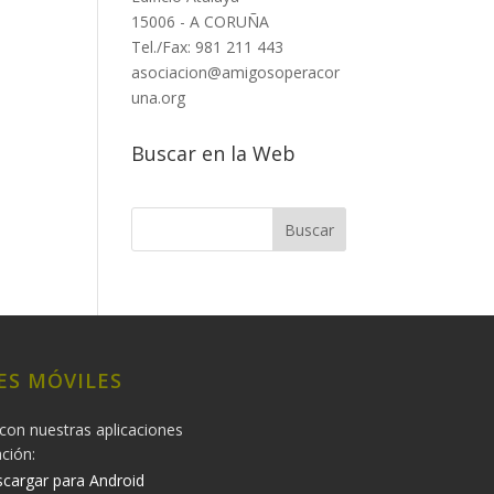
15006 - A CORUÑA
Tel./Fax: 981 211 443
asociacion@amigosoperacor
una.org
Buscar en la Web
ES MÓVILES
con nuestras aplicaciones
ación:
cargar para Android