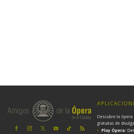
APLICACION
Descubre la ópera 
gratuitas de divulg
Play Ópera:
Des