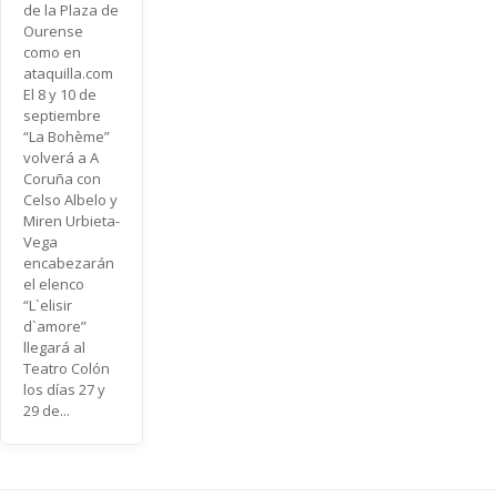
de la Plaza de
Ourense
como en
ataquilla.com
El 8 y 10 de
septiembre
“La Bohème”
volverá a A
Coruña con
Celso Albelo y
Miren Urbieta-
Vega
encabezarán
el elenco
“L`elisir
d`amore”
llegará al
Teatro Colón
los días 27 y
29 de...