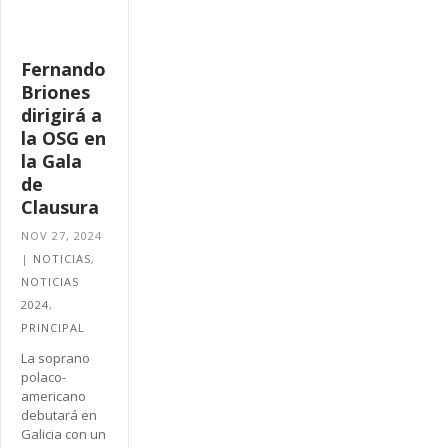
Fernando
Briones
dirigirá a
la OSG en
la Gala
de
Clausura
NOV 27, 2024
|
NOTICIAS
,
NOTICIAS
2024
,
PRINCIPAL
La soprano
polaco-
americano
debutará en
Galicia con un