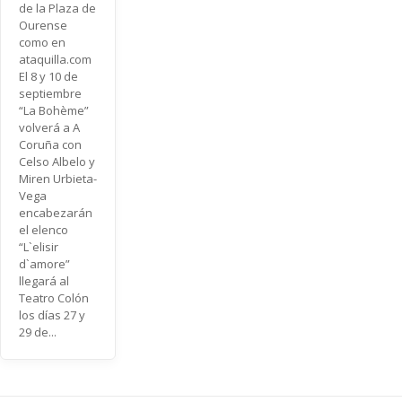
de la Plaza de
Ourense
como en
ataquilla.com
El 8 y 10 de
septiembre
“La Bohème”
volverá a A
Coruña con
Celso Albelo y
Miren Urbieta-
Vega
encabezarán
el elenco
“L`elisir
d`amore”
llegará al
Teatro Colón
los días 27 y
29 de...