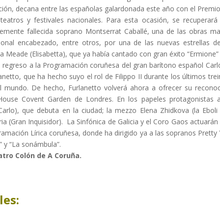
tución, decana entre las españolas galardonada este año con el Premio
 teatros y festivales nacionales. Para esta ocasión, se recuperar
ntemente fallecida soprano Montserrat Caballé, una de las obras m
ional encabezado, entre otros, por una de las nuevas estrellas d
Meade (Elisabetta), que ya había cantado con gran éxito “Ermione” e
 regreso a la Programación coruñesa del gran barítono español Carlo
lanetto, que ha hecho suyo el rol de Filippo II durante los últimos tr
el mundo. De hecho, Furlanetto volverá ahora a ofrecer su reconoc
ouse Covent Garden de Londres. En los papeles protagonistas ac
rlo), que debuta en la ciudad; la mezzo Elena Zhidkova (la Eboli o
ia (Gran Inquisidor). La Sinfónica de Galicia y el Coro Gaos actuarán
gramación Lírica coruñesa, donde ha dirigido ya a las sopranos Pret
” y “La sonámbula”.
atro Colón de A Coruña.
les: