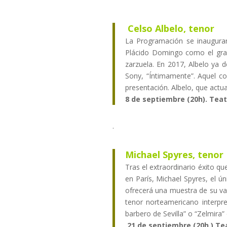
Celso Albelo, tenor
La Programación se inaugurar
Plácido Domingo como el gran
zarzuela. En 2017, Albelo ya d
Sony, “Íntimamente”. Aquel co
presentación. Albelo, que actua
8 de septiembre (20h). Tea
.
Michael Spyres, tenor
Tras el extraordinario éxito q
en París, Michael Spyres, el ú
ofrecerá una muestra de su var
tenor norteamericano interpre
barbero de Sevilla” o “Zelmira”
21 de septiembre (20h.) Te