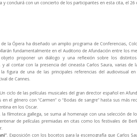
y concluirá con un concierto de los participantes en esta cita, el 26 
de la Ópera ha diseñado un amplio programa de Conferencias, Colo
rollarán fundamentalmente en el Auditorio de Afundación entre los 
r objeto proponer un diálogo y una reflexión sobre los distint
 y al contar con la presencia del cineasta Carlos Saura, varias de 
 la figura de una de las principales referencias del audiovisual e
tival de Cannes.
Un ciclo de las películas musicales del gran director español en Afu
es en el género con “Carmen” o “Bodas de sangre” hasta sus más re
ntina en los Oscar.
 la filmoteca gallega, se suma al homenaje con una selección de lo
ntenar de películas premiadas en citas como los festivales de Ber
r.
ni”
. Exposición con los bocetos para la escenografía que Carlos S