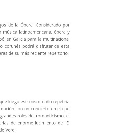
igos de la Ópera. Considerado por
n música latinoamericana, ópera y
ó en Galicia para la multinacional
o coruñés podrá disfrutar de esta
eras de su más reciente repertorio.
 que luego ese mismo año repetiría
amación con un concierto en el que
 grandes roles del romanticismo, el
 arias de enorme lucimiento de “El
de Verdi