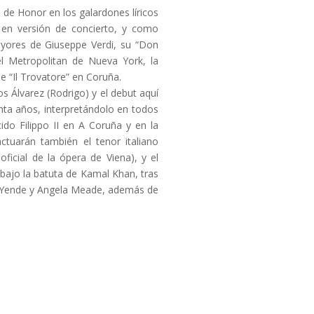
 de Honor en los galardones líricos
á en versión de concierto, y como
ayores de Giuseppe Verdi, su “Don
el Metropolitan de Nueva York, la
 “Il Trovatore” en Coruña.
s Álvarez (Rodrigo) y el debut aquí
einta años, interpretándolo en todos
ido Filippo II en A Coruña y en la
tuarán también el tenor italiano
ficial de la ópera de Viena), y el
 bajo la batuta de Kamal Khan, tras
ty Yende y Angela Meade, además de