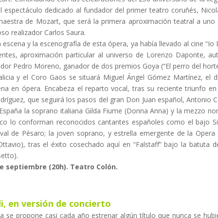
l espectáculo dedicado al fundador del primer teatro coruñés, Nic
aestra de Mozart, que será la primera aproximación teatral a uno 
ioso realizador Carlos Saura.
 escena y la escenografía de esta ópera, ya había llevado al cine “Io
entes, aproximación particular al universo de Lorenzo Daponte, auto
ñador Pedro Moreno, ganador de dos premios Goya (“El perro del hort
Galicia y el Coro Gaos se situará Miguel Ángel Gómez Martínez, el
iena en ópera. Encabeza el reparto vocal, tras su reciente triunfo e
dríguez, que seguirá los pasos del gran Don Juan español, Antonio C
España la soprano italiana Gilda Fiume (Donna Anna) y la mezzo no
lenco lo conforman reconocidos cantantes españoles como el bajo Si
val de Pésaro; la joven soprano, y estrella emergente de la Opera d
ttavio), tras el éxito cosechado aquí en “Falstaff” bajo la batuta 
etto).
e septiembre (20h). Teatro Colón.
i, en versión de concierto
 se propone casi cada año estrenar algún título que nunca se hubie