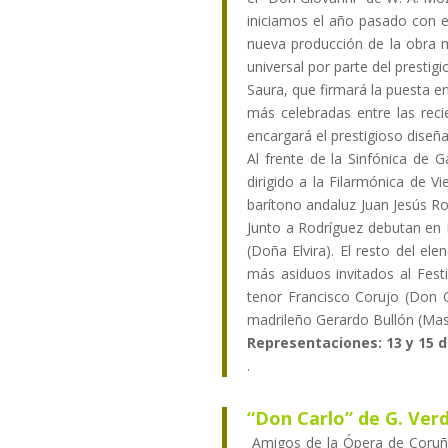
iniciamos el año pasado con e
nueva producción de la obra m
universal por parte del prestig
Saura, que firmará la puesta en
más celebradas entre las reci
encargará el prestigioso dise
Al frente de la Sinfónica de 
dirigido a la Filarmónica de V
barítono andaluz Juan Jesús Ro
Junto a Rodríguez debutan en 
(Doña Elvira). El resto del e
más asiduos invitados al Festi
tenor Francisco Corujo (Don O
madrileño Gerardo Bullón (Mas
Representaciones: 13 y 15 d
.
“Don Carlo” de G. Verd
Amigos de la Ópera de Coruña