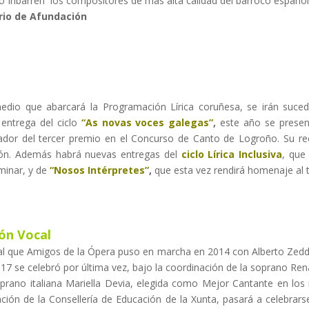
 o Iribarren los compositores de más alta calidad del barroco español
rio de Afundación
dio que abarcará la Programación Lírica coruñesa, se irán suced
 entrega del ciclo
“As novas voces galegas”
,
este año se present
ador del tercer premio en el Concurso de Canto de Logroño. Su rec
ción. Además habrá nuevas entregas del
ciclo Lírica Inclusiva
, que 
rminar, y de
“Nosos Intérpretes”
,
que esta vez rendirá homenaje al t
ón Vocal
cal que Amigos de la Ópera puso en marcha en 2014 con Alberto Zedda
17 se celebró por última vez, bajo la coordinación de la soprano Re
oprano italiana Mariella Devia, elegida como Mejor Cantante en los
ración de la Consellería de Educación de la Xunta, pasará a celebrars