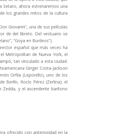
ola Setaro, ahora estrenaremos una
de los grandes mitos de la cultura
 Don Giovanni”, una de sus películas
r de del libreto. Del vestuario se
elano”, “Goya en Burdeos”).
 director español que más veces ha
n el Metropolitan de Nueva York, el
ampó, tan vinculado a esta ciudad.
rteamericana Ginger Costa-Jackson
món Orfila (Leporello), uno de los
e Berlín, Rocío Pérez (Zerlina); el
de Zedda, y el ascendente barítono
ra ofrecido con anterioridad en la