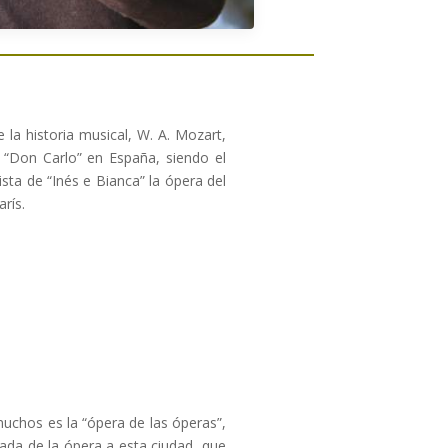
la historia musical, W. A. Mozart,
 “Don Carlo” en España, siendo el
tista de “Inés e Bianca” la ópera del
rís.
muchos es la “ópera de las óperas”,
gada de la ópera a esta ciudad, que