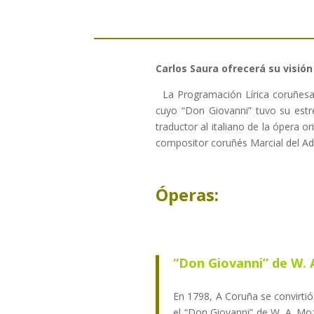
Carlos Saura ofrecerá su visió
La Programación Lírica coruñesa 
cuyo “Don Giovanni” tuvo su estr
traductor al italiano de la ópera or
compositor coruñés Marcial del Adl
Óperas:
“Don Giovanni” de W. 
En 1798, A Coruña se convirtió
el “Don Giovanni” de W. A. Moz