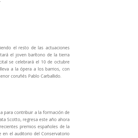
.
iendo el resto de las actuaciones
ará el joven barítono de la tierra
ital se celebrará el 10 de octubre
lleva a la ópera a los barrios, con
enor coruñés Pablo Carballido.
 para contribuir a la formación de
nata Scotto, regresa este año ahora
 recientes premios españoles de la
e en el auditorio del Conservatorio