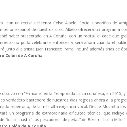
á con un recital del tenor Celso Albelo, Socio Honorífico de Am
 tenor español de nuestros días, Albelo ofrecerá un programa co
ebió haber presentado en A Coruña, con un recital, el cedé que grab
ncierto no pudo celebrarse entonces y será ahora cuando el públic
rá junto al pianista Juan Francisco Parra, incluirá además arias de óp
tro Colón de A Coruña
ue obtuvo con “Ermione” en la Temporada Lírica coruñesa, en 2015, y
nico verdadero baritenore de nuestros días regresa ahora a la progr
iado repertorio, de la más alta exigencia vocal. Desde Mozart a los
tará un programa de extraordinaria dificultad técnica, que incluye
 de Rossini hasta “Los pescadores de perlas” de Bizet o “Luisa Miller” 
atro Colón de A Coruña.