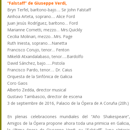
“Falstaff” de Giuseppe Verdi,
Bryn Terfel, barítono-bajo…. Sir John Falstaff
Ainhoa Arteta, soprano…. Alice Ford
Juan Jesús Rodríguez, barítono… Ford
Marianne Cornetti, mezzo… Mrs.Quickly
Cecilia Molinari, mezzo…Mrs. Page
Ruth Iniesta, soprano….Nanetta
Francisco Corujo, tenor… Fenton
Mikeldi Atxandalabaso, tenor…..Bardolfo
David Sánchez, bajo……Pistola
Francisco Pardo, tenor…. Dr. Caius
Orquesta de la Sinfónica de Galicia
Coro Gaos
Alberto Zedda, director musical
Gustavo Tambascio, director de escena
3 de septiembre de 2016, Palacio de la Ópera de A Coruña (20h.)
En plenas celebraciones mundiales del “Año Shakespeare”,
Amigos de la Ópera propone ahora toda una primicia en Galicia,
la última ópera de Giuseppe Verdi, su “Falstaff”, “una síntesis