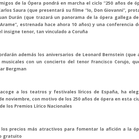
 Amigos de la Ópera pondrá en marcha el ciclo “250 años de ó
Carlos Saura (que presentará su filme “Io, Don Giovanni”, prot
Juan Durán (que trazará un panorama de la ópera gallega de
 Arame”, estrenada hace ahora 10 años) y una conferencia de
el insigne tenor, tan vinculado a Coruña
cordarán además los aniversarios de Leonard Bernstein (que
 musicales con un concierto del tenor Francisco Corujo, q
gmar Bergman
acoge a los teatros y festivales líricos de España, ha ele
 de noviembre, con motivo de los 250 años de ópera en esta ci
de los Premios Lírico Nacionales
os precios más atractivos para fomentar la afición a la óp
o gratuito