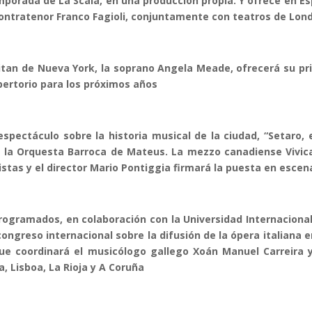
porada de La Scala, en una producción propia. Y ofrece en Esp
ntratenor Franco Fagioli, conjuntamente con teatros de Londr
litan de Nueva York, la soprano Angela Meade, ofrecerá su pr
pertorio para los próximos años
spectáculo sobre la historia musical de la ciudad, “Setaro, 
 la Orquesta Barroca de Mateus. La mezzo canadiense Vivic
istas y el director Mario Pontiggia firmará la puesta en escen
ogramados, en colaboración con la Universidad Internacional 
ongreso internacional sobre la difusión de la ópera italiana e
ue coordinará el musicólogo gallego Xoán Manuel Carreira y
, Lisboa, La Rioja y A Coruña