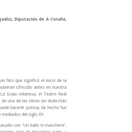
gadic), Diputación de A Coruña,
hito que significó el inicio de la
hubieran ofrecido antes en nuestra
La Scala milanesa, el Teatro Real
a de una de las obras sin duda más
uede hacerle justicia, de hecho fue
a mediados del siglo XX.
pasado con “Un ballo in maschera”,
 próximo mes de diciembre. Junto a