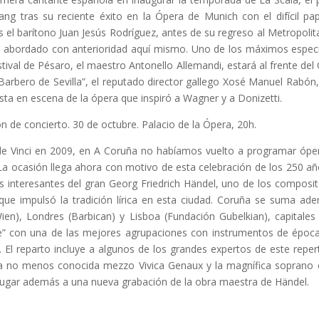
Kang tras su reciente éxito en la Ópera de Munich con el difícil pap
 el barítono Juan Jesús Rodríguez, antes de su regreso al Metropolit
ía abordado con anterioridad aquí mismo. Uno de los máximos especi
ival de Pésaro, el maestro Antonello Allemandi, estará al frente del 
Barbero de Sevilla”, el reputado director gallego Xosé Manuel Rabón
esta en escena de la ópera que inspiró a Wagner y a Donizetti.
ón de concierto. 30 de octubre. Palacio de la Ópera, 20h.
 de Vinci en 2009, en A Coruña no habíamos vuelto a programar óp
La ocasión llega ahora con motivo de esta celebración de los 250 a
más interesantes del gran Georg Friedrich Händel, uno de los compo
 que impulsó la tradición lírica en esta ciudad. Coruña se suma a
Wien), Londres (Barbican) y Lisboa (Fundación Gubelkian), capitale
e” con una de las mejores agrupaciones con instrumentos de época
El reparto incluye a algunos de los grandes expertos de este reper
l, la no menos conocida mezzo Vivica Genaux y la magnífica soprano 
 lugar además a una nueva grabación de la obra maestra de Händel.