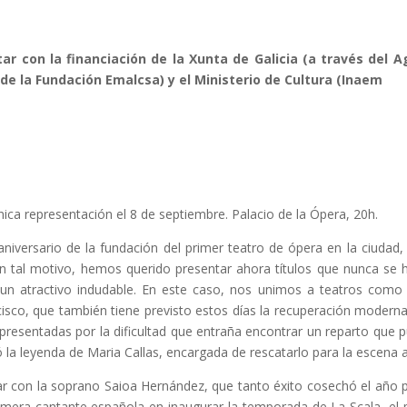
r con la financiación de la Xunta de Galicia (a través del A
de la Fundación Emalcsa) y el Ministerio de Cultura (Inaem
nica representación el 8 de septiembre. Palacio de la Ópera, 20h.
ersario de la fundación del primer teatro de ópera en la ciudad, un 
n tal motivo, hemos querido presentar ahora títulos que nunca se 
un atractivo indudable. En este caso, nos unimos a teatros como 
isco, que también tiene previsto estos días la recuperación modern
epresentadas por la dificultad que entraña encontrar un reparto que p
ó la leyenda de Maria Callas, encargada de rescatarlo para la escena 
r con la soprano Saioa Hernández, que tanto éxito cosechó el año 
rimera cantante española en inaugurar la temporada de La Scala, el