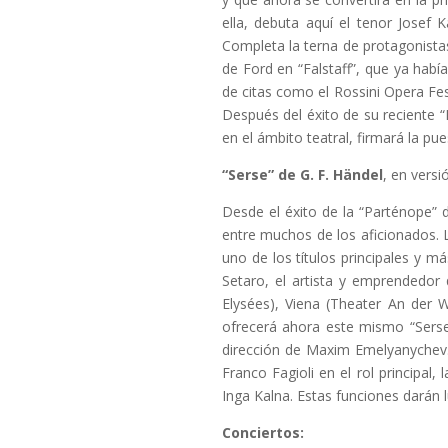
ella, debuta aquí el tenor Josef 
Completa la terna de protagonistas
de Ford en “Falstaff”, que ya hab
de citas como el Rossini Opera Fest
Después del éxito de su reciente “
en el ámbito teatral, firmará la pu
“Serse” de G. F. Händel
, en versi
Desde el éxito de la “Parténope”
entre muchos de los aficionados. 
uno de los títulos principales y 
Setaro, el artista y emprendedor
Elysées), Viena (Theater An der 
ofrecerá ahora este mismo “Sers
dirección de Maxim Emelyanychev. 
Franco Fagioli en el rol principa
Inga Kalna. Estas funciones darán
Conciertos: