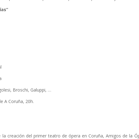
ías”
l
a
lesi, Broschi, Galuppi, …
de A Coruña, 20h.
la creación del primer teatro de ópera en Coruña, Amigos de la Óp