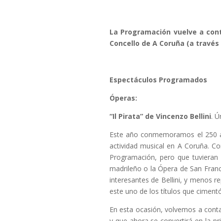
La Programación vuelve a conta
Concello de A Coruña (a través 
Espectáculos Programados
Óperas:
“Il Pirata” de Vincenzo Bellini
. Ú
Este año conmemoramos el 250 aniv
actividad musical en A Coruña. Co
Programación, pero que tuvieran 
madrileño o la Ópera de San Franc
interesantes de Bellini, y menos r
este uno de los títulos que ciment
En esta ocasión, volvemos a conta
y que ahora se convertirá en la p