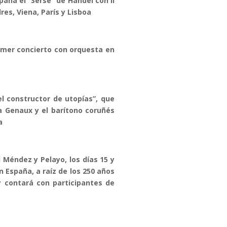
aña el “Serse” de Händel con Il
es, Viena, París y Lisboa
imer concierto con orquesta en
el constructor de utopías”, que
a Genaux y el barítono coruñés
a
Méndez y Pelayo, los días 15 y
n España, a raíz de los 250 años
 contará con participantes de