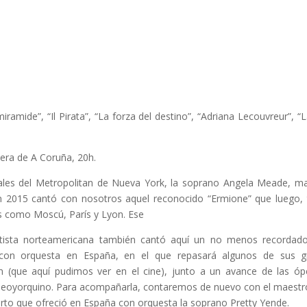
ramide”, “Il Pirata”, “La forza del destino”, “Adriana Lecouvreur”, “L
pera de A Coruña, 20h.
uales del Metropolitan de Nueva York, la soprano Angela Meade, ma
 2015 cantó con nosotros aquel reconocido “Ermione” que luego, t
s como Moscú, París y Lyon. Ese
tista norteamericana también cantó aquí un no menos recordado 
 con orquesta en España, en el que repasará algunos de sus g
n (que aquí pudimos ver en el cine), junto a un avance de las ó
neoyorquino. Para acompañarla, contaremos de nuevo con el maestr
erto que ofreció en España con orquesta la soprano Pretty Yende.