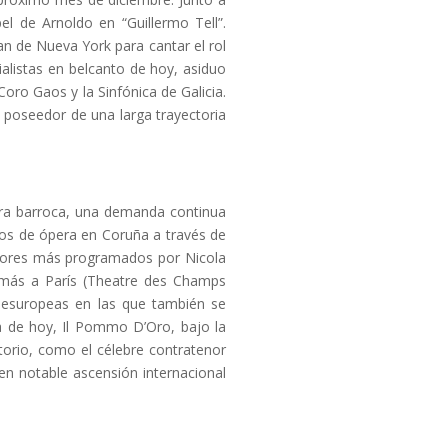
el de Arnoldo en “Guillermo Tell”.
an de Nueva York para cantar el rol
alistas en belcanto de hoy, asiduo
Coro Gaos y la Sinfónica de Galicia.
, poseedor de una larga trayectoria
era barroca, una demanda continua
ños de ópera en Coruña a través de
sitores más programados por Nicola
demás a París (Theatre des Champs
s esuropeas en las que también se
 de hoy, Il Pommo D’Oro, bajo la
torio, como el célebre contratenor
en notable ascensión internacional