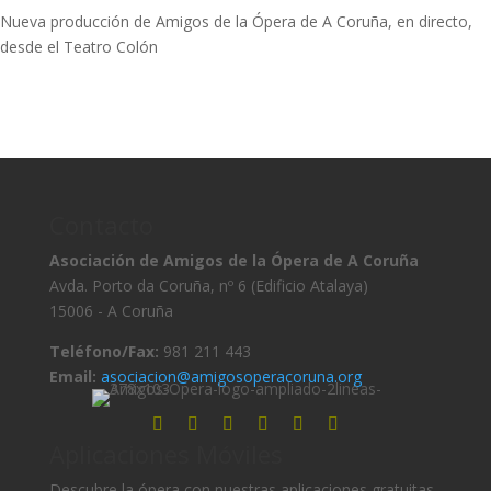
Nueva producción de Amigos de la Ópera de A Coruña, en directo,
desde el Teatro Colón
Contacto
Asociación de Amigos de la Ópera de A Coruña
Avda. Porto da Coruña, nº 6 (Edificio Atalaya)
15006 - A Coruña
Teléfono/Fax:
981 211 443
Email:
asociacion@amigosoperacoruna.org
Aplicaciones Móviles
Descubre la ópera con nuestras aplicaciones gratuitas