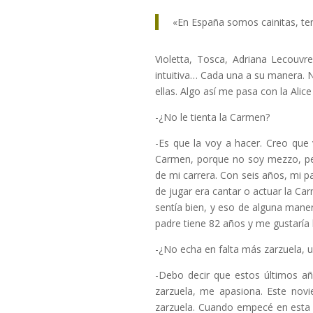
«En España somos cainitas, te
Violetta, Tosca, Adriana Lecouvre
intuitiva… Cada una a su manera. 
ellas. Algo así me pasa con la Alice
-¿No le tienta la Carmen?
-Es que la voy a hacer. Creo que
Carmen, porque no soy mezzo, per
de mi carrera. Con seis años, mi p
de jugar era cantar o actuar la Ca
sentía bien, y eso de alguna maner
padre tiene 82 años y me gustaría
-¿No echa en falta más zarzuela, us
-Debo decir que estos últimos a
zarzuela, me apasiona. Este nov
zarzuela. Cuando empecé en esta 