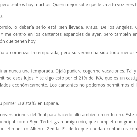
 pero teatros hay muchos. Quien mejor sabe qué le va a tu voz eres t
a.
orrido, o debería serlo está bien llevada. Kraus, De los Ángeles,
. Y me centro en los cantantes españoles de ayer, pero también e
ón que tienen hoy.
ruña a comenzar la temporada, pero su verano ha sido todo menos v
rminar nunca una temporada. Ojalá pudiera cogerme vacaciones. Tal y 
tirse esos lujos. Y te digo esto por el 21% del IVA, que es un ca
illados económicamente. Los cantantes no podemos permitirnos el lu
 primer «Falstaff» en España.
conversaciones del Real para hacerlo allí también en un futuro. Est
principal como Bryn Terfel, gran amigo mío, que completa un gran r
 con el maestro Alberto Zedda. Es de lo que quedan contaditos c