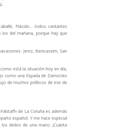
ú.
 Caballé, Plácido… todos cantantes
n los del mañana, porque hay que
acaciones: Jerez, Benicassim, San
como está la situación hoy en día,
stigo como una Espada de Damocles
jo de muchos políticos de irse de
e «Falstaff» de La Coruña es además
eparto español. Y me hace especial
on los dedos de una mano. ¡Cuánta