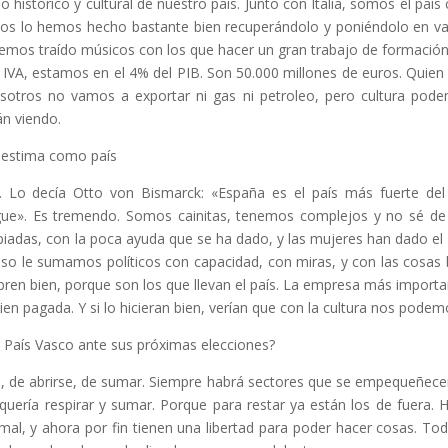
 histórico y cultural de nuestro país. Junto con Italia, somos el pa
años lo hemos hecho bastante bien recuperándolo y poniéndolo en v
Hemos traído músicos con los que hacer un gran trabajo de formación
IVA, estamos en el 4% del PIB. Son 50.000 millones de euros. Quien 
otros no vamos a exportar ni gas ni petroleo, pero cultura pode
án viendo.
toestima como país
 Lo decía Otto von Bismarck: «España es el país más fuerte del
gue». Es tremendo. Somos cainitas, tenemos complejos y no sé de 
piadas, con la poca ayuda que se ha dado, y las mujeres han dado el 
 eso le sumamos políticos con capacidad, con miras, y con las cosas 
obren bien, porque son los que llevan el país. La empresa más importa
bien pagada. Y si lo hicieran bien, verían que con la cultura nos pode
 al País Vasco ante sus próximas elecciones?
, de abrirse, de sumar. Siempre habrá sectores que se empequeñecen
e quería respirar y sumar. Porque para restar ya están los de fuera
l, y ahora por fin tienen una libertad para poder hacer cosas. Tod