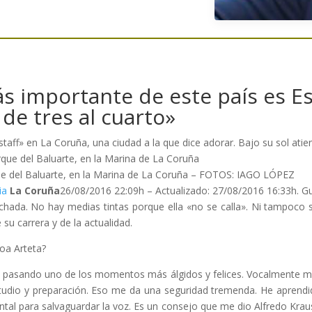
 importante de este país es Es
 de tres al cuarto»
taff» en La Coruña, una ciudad a la que dice adorar. Bajo su sol ati
ue del Baluarte, en la Marina de La Coruña – FOTOS: IAGO LÓPEZ
ia
La Coruña
26/08/2016 22:09h
– Actualizado:
27/08/2016 16:33h.
G
chada. No hay medias tintas porque ella «no se calla». Ni tampoco
 su carrera y de la actualidad.
oa Arteta?
y pasando uno de los momentos más álgidos y felices. Vocalmente me
studio y preparación. Eso me da una seguridad tremenda. He aprendid
al para salvaguardar la voz. Es un consejo que me dio Alfredo Kraus