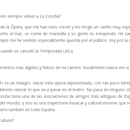
eren siempre volver a La Coruña?
de la Ópera, que me han visto crecer y les tengo un cariño muy espe
bierta al mar, se come de maravilla y su gente es estupenda. He c
empre me he sentido especialmente querida por el público. Voy por la c
 cuando se canceló la Temporada Lírica.
entos más álgidos y felices de mi carrera. Vocalmente nunca me vi 
aff» es un milagro. Hacer esta ópera representada, con tan poco tie
debería valorar lo que va a pasar en el teatro. No pasa en ninguno o
Coruña tiene una de las asociaciones de amigos más antiguas de Esp
el mundo, y eso es una trayectoria musical y cultural enorme que 
pero también en toda España.
cultura?