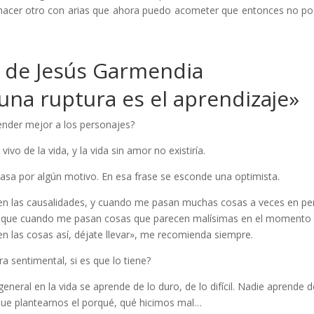
hacer otro con arias que ahora puedo acometer que entonces no pod
o de Jesús Garmendia
 una ruptura es el aprendizaje»
ender mejor a los personajes?
ivo de la vida, y la vida sin amor no existiría.
pasa por algún motivo. En esa frase se esconde una optimista.
 en las causalidades, y cuando me pasan muchas cosas a veces en pe
s que cuando me pasan cosas que parecen malísimas en el momento 
n las cosas así, déjate llevar», me recomienda siempre.
ra sentimental, si es que lo tiene?
eneral en la vida se aprende de lo duro, de lo difícil. Nadie aprende d
que plantearnos el porqué, qué hicimos mal…