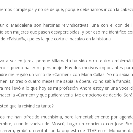
nemos complejos y no sé de qué, porque deberíamos ir con la cabez
ur o Maddalena son heroínas reivindicativas, una con el don de la
No son mujeres que pasen desapercibidas, y por eso me identifico con
 de «Falstaff», que es la que corta el bacalao en la historia.
 va a ser en Jerez, porque Villamarta ha sido otro teatro emblemá
o sí puedo hacer mi personaje. Hay dos motivos importantes para h
adre me regaló un vinilo de «Carmen» con Maria Callas. Yo no sabía 
rmen. En tres o cuatro meses me sabía la ópera. Yo no sabía francés, 
a me llevó a lo que hoy es mi profesión. Ahora estoy en una vocalid
 hacer la «Carmen» y que pudiera verla. Me emociono de decirlo. Será
ted que la reivindica tanto?
ños me han ofrecido muchísima, pero lamentablemente por agenda 
iembre, cuando vuelva de Moscú, hago un concierto con José Br
carrera, grabé un recital con la orquesta de RTVE en el Monumental