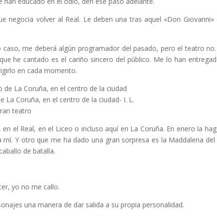
e han educado en el odio, den ese paso adelante.
que negocia volver al Real. Le deben una tras aquel «Don Giovanni
 caso, me deberá algún programador del pasado, pero el teatro no. E
que he cantado es el cariño sincero del público. Me lo han entregad
rigirlo en cada momento.
e La Coruña, en el centro de la ciudad- I. L.
ran teatro
, en el Real, en el Liceo o incluso aquí en La Coruña. En enero la h
a mí. Y otro que me ha dado una gran sorpresa es la Maddalena del 
aballo de batalla.
er, yo no me callo.
rsonajes una manera de dar salida a su propia personalidad.