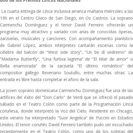
uno de los Premios Líricos Nacionales
La cuarta entrega de Lírica Inclusiva arranca mañana miércoles a las
19h en el Centro Cívico de San Diego, en Os Castros. La soprano
Carmenchu Domínguez y el tenor David Ferreiro ofrecerán un
programa muy atractivo y variado con arias de conocidas óperas,
zarzuelas, musicales y canciones. Con acompañamiento pianístico
de Gabriel López, ambos intérpretes cantarán escenas como la
célebre del balcón de “West side story”, “Un be dí vedremo” de
“Madama Butterfly”, “Una furtiva lagrima” de “El elixir de amor” o
Bella enamorada” de la zarzuela “El último romántico” del
compositor gallego Reveriano Soutullo, entre muchas otras. La
entrada es libre hasta completar el aforo de la sala.
La joven soprano dominicana Carmenchu Domínguez fue una de las
artífices del éxito del “Don Carlo” de Verdi que se ofreció el pasado
sábado en el Teatro Colón como parte de la Programación Lírica
coruñesa, donde interpretó la Voz del Cielo. Residente en Chicago,
este verano ha interpretado “Suor Angelica” de Puccini en Estados
Unidos. El tenor coruñés David Ferreiro también pudo ser escuchado
recientemente en el Teatro Colón, como uno de los solistas del