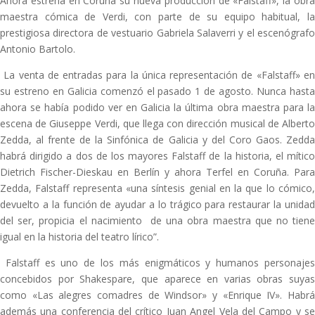
Ahora estrena en Coruña su nueva producción de «Falstaff», la obra
maestra cómica de Verdi, con parte de su equipo habitual, la
prestigiosa directora de vestuario Gabriela Salaverri y el escenógrafo
Antonio Bartolo.
La venta de entradas para la única representación de «Falstaff» en
su estreno en Galicia comenzó el pasado 1 de agosto. Nunca hasta
ahora se había podido ver en Galicia la última obra maestra para la
escena de Giuseppe Verdi, que llega con dirección musical de Alberto
Zedda, al frente de la Sinfónica de Galicia y del Coro Gaos. Zedda
habrá dirigido a dos de los mayores Falstaff de la historia, el mítico
Dietrich Fischer-Dieskau en Berlín y ahora Terfel en Coruña. Para
Zedda, Falstaff representa «una síntesis genial en la que lo cómico,
devuelto a la función de ayudar a lo trágico para restaurar la unidad
del ser, propicia el nacimiento de una obra maestra que no tiene
igual en la historia del teatro lírico”.
Falstaff es uno de los más enigmáticos y humanos personajes
concebidos por Shakespare, que aparece en varias obras suyas
como «Las alegres comadres de Windsor» y «Enrique IV». Habrá
además una conferencia del crítico Juan Angel Vela del Campo y se