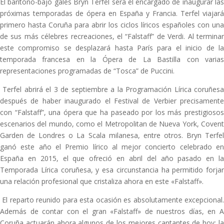
El barítono-bajo galés Bryn Terfel será el encargado de inaugurar las
próximas temporadas de ópera en España y Francia. Terfel viajará
primero hasta Coruña para abrir los ciclos líricos españoles con una
de sus más célebres recreaciones, el “Falstaff” de Verdi. Al terminar
este compromiso se desplazará hasta París para el inicio de la
temporada francesa en la Ópera de La Bastilla con varias
representaciones programadas de “Tosca” de Puccini.
Terfel abrirá el 3 de septiembre a la Programación Lírica coruñesa
después de haber inaugurado el Festival de Verbier precisamente
con “Falstaff”, una ópera que ha paseado por los más prestigiosos
escenarios del mundo, como el Metropolitan de Nueva York, Covent
Garden de Londres o La Scala milanesa, entre otros. Bryn Terfel
ganó este año el Premio lírico al mejor concierto celebrado en
España en 2015, el que ofreció en abril del año pasado en la
Temporada Lírica coruñesa, y esa circunstancia ha permitido forjar
una relación profesional que cristaliza ahora en este «Falstaff».
El reparto reunido para esta ocasión es absolutamente excepcional.
Además de contar con el gran «Falstaff» de nuestros días, en A
Coruña actuarán ahora algunos de los mejores cantantes de hoy: la