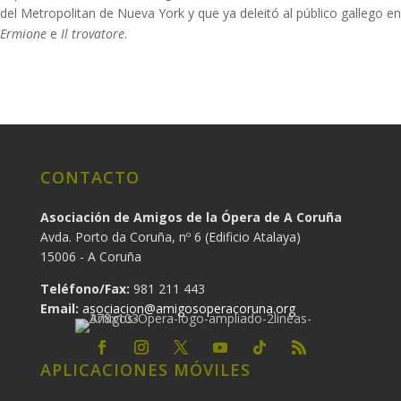
del Metropolitan de Nueva York y que ya deleitó al público gallego en
Ermione
e
Il trovatore
.
CONTACTO
Asociación de Amigos de la Ópera de A Coruña
Avda. Porto da Coruña, nº 6 (Edificio Atalaya)
15006 - A Coruña
Teléfono/Fax:
981 211 443
Email:
asociacion@amigosoperacoruna.org
APLICACIONES MÓVILES