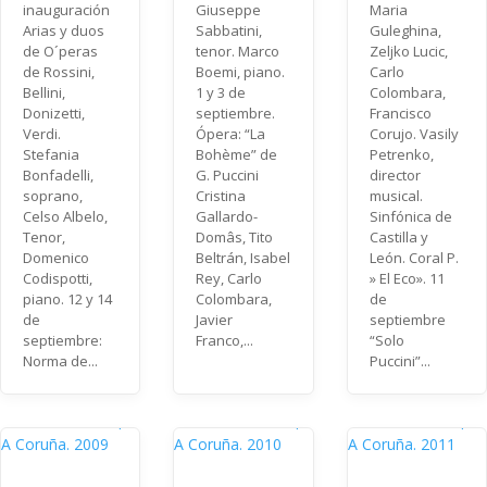
inauguración
Giuseppe
Maria
Arias y duos
Sabbatini,
Guleghina,
de O´peras
tenor. Marco
Zeljko Lucic,
de Rossini,
Boemi, piano.
Carlo
Bellini,
1 y 3 de
Colombara,
Donizetti,
septiembre.
Francisco
Verdi.
Ópera: “La
Corujo. Vasily
Stefania
Bohème” de
Petrenko,
Bonfadelli,
G. Puccini
director
soprano,
Cristina
musical.
Celso Albelo,
Gallardo-
Sinfónica de
Tenor,
Domâs, Tito
Castilla y
Domenico
Beltrán, Isabel
León. Coral P.
Codispotti,
Rey, Carlo
» El Eco». 11
piano. 12 y 14
Colombara,
de
de
Javier
septiembre
septiembre:
Franco,...
“Solo
Norma de...
Puccini”...