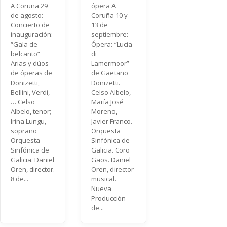
A Coruña 29
ópera A
de agosto:
Coruña 10 y
Concierto de
13 de
inauguración:
septiembre:
“Gala de
Ópera: “Lucia
belcanto”
di
Arias y dúos
Lamermoor”
de óperas de
de Gaetano
Donizetti,
Donizetti.
Bellini, Verdi,
Celso Albelo,
… Celso
María José
Albelo, tenor;
Moreno,
Irina Lungu,
Javier Franco.
soprano
Orquesta
Orquesta
Sinfónica de
Sinfónica de
Galicia. Coro
Galicia. Daniel
Gaos. Daniel
Oren, director.
Oren, director
8 de...
musical.
Nueva
Producción
de...