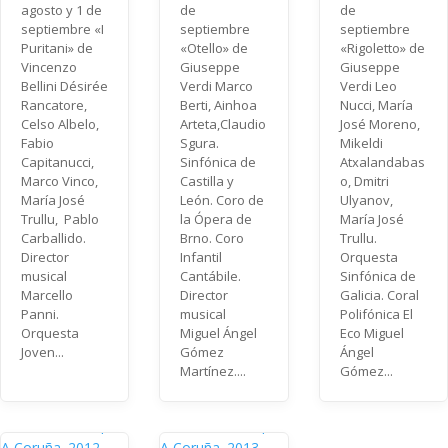
agosto y 1 de
de
de
septiembre «I
septiembre
septiembre
Puritani» de
«Otello» de
«Rigoletto» de
Vincenzo
Giuseppe
Giuseppe
Bellini Désirée
Verdi Marco
Verdi Leo
Rancatore,
Berti, Ainhoa
Nucci, María
Celso Albelo,
Arteta,Claudio
José Moreno,
Fabio
Sgura.
Mikeldi
Capitanucci,
Sinfónica de
Atxalandabas
Marco Vinco,
Castilla y
o, Dmitri
María José
León. Coro de
Ulyanov,
Trullu, Pablo
la Ópera de
María José
Carballido.
Brno. Coro
Trullu.
Director
Infantil
Orquesta
musical
Cantábile.
Sinfónica de
Marcello
Director
Galicia. Coral
Panni.
musical
Polifónica El
Orquesta
Miguel Ángel
Eco Miguel
Joven...
Gómez
Ángel
Martínez....
Gómez...