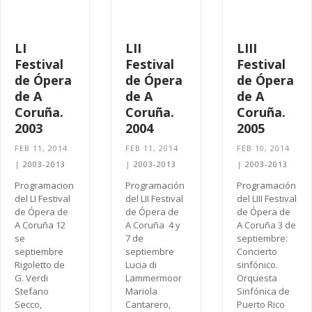
LI
LII
LIII
Festival
Festival
Festival
de Ópera
de Ópera
de Ópera
de A
de A
de A
Coruña.
Coruña.
Coruña.
2003
2004
2005
FEB 11, 2014
FEB 11, 2014
FEB 10, 2014
|
2003-2013
|
2003-2013
|
2003-2013
Programacion
Programación
Programación
del LI Festival
del LII Festival
del LIII Festival
de Ópera de
de Ópera de
de Ópera de
A Coruña 12
A Coruña 4 y
A Coruña 3 de
se
7 de
septiembre:
septiembre
septiembre
Concierto
Rigoletto de
Lucia di
sinfónico.
G. Verdi
Lammermoor
Orquesta
Stefano
Mariola
Sinfónica de
Secco,
Cantarero,
Puerto Rico