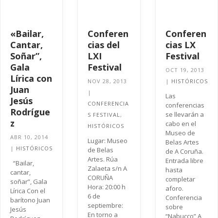
«Bailar,
Conferen
Conferen
Cantar,
cias del
cias LX
Soñar”,
LXI
Festival
Gala
Festival
OCT 19, 2013
Lírica con
NOV 28, 2013
|
HISTÓRICOS
Juan
|
Las
Jesús
CONFERENCIA
conferencias
Rodrígue
se llevarán a
S FESTIVAL
,
z
cabo en el
HISTÓRICOS
Museo de
ABR 10, 2014
Lugar: Museo
Belas Artes
|
HISTÓRICOS
de Belas
de A Coruña.
Artes. Rúa
Entrada libre
“Bailar,
Zalaeta s/n A
hasta
cantar,
CORUÑA
completar
soñar”, Gala
Hora: 20:00 h
aforo.
Lírica Con el
6 de
Conferencia
barítono Juan
septiembre:
sobre
Jesús
En torno a
“Nabucco” A