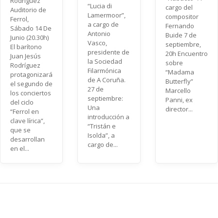
Rodríguez
“Lucia di
cargo del
Auditorio de
Lamermoor”,
compositor
Ferrol,
a cargo de
Fernando
Sábado 14 De
Antonio
Buide 7 de
Junio (20.30h)
Vasco,
septiembre,
El barítono
presidente de
20h Encuentro
Juan Jesús
la Sociedad
sobre
Rodríguez
Filarmónica
“Madama
protagonizará
de A Coruña.
Butterfly”
el segundo de
27 de
Marcello
los conciertos
septiembre:
Panni, ex
del ciclo
Una
director...
“Ferrol en
introducción a
clave lírica”,
“Tristán e
que se
Isolda”, a
desarrollan
cargo de...
en el...