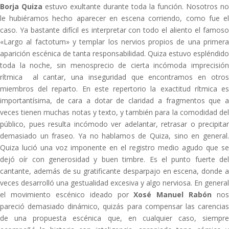
Borja Quiza
estuvo exultante durante toda la función. Nosotros no
le hubiéramos hecho aparecer en escena corriendo, como fue el
caso. Ya bastante difícil es interpretar con todo el aliento el famoso
«Largo al factotum» y templar los nervios propios de una primera
aparición escénica de tanta responsabilidad. Quiza estuvo espléndido
toda la noche, sin menosprecio de cierta incómoda imprecisión
rítmica al cantar, una inseguridad que encontramos en otros
miembros del reparto. En este repertorio la exactitud rítmica es
importantísima, de cara a dotar de claridad a fragmentos que a
veces tienen muchas notas y texto, y también para la comodidad del
público, pues resulta incómodo ver adelantar, retrasar o precipitar
demasiado un fraseo. Ya no hablamos de Quiza, sino en general.
Quiza lució una voz imponente en el registro medio agudo que se
dejó oír con generosidad y buen timbre. Es el punto fuerte del
cantante, además de su gratificante desparpajo en escena, donde a
veces desarrolló una gestualidad excesiva y algo nerviosa. En general
el movimiento escénico ideado por
Xosé Manuel Rabón
nos
pareció demasiado dinámico, quizás para compensar las carencias
de una propuesta escénica que, en cualquier caso, siempre