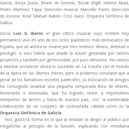
García, Borja Quiza, Bruno de Simone, Burak Bilgili, Helena Abad,
Pedro Martínez Tapia. Dirección musical: Marcello Panni. Dirección
de escena: Xosé Manuel Rabón. Coro Gaos. Orquesta Sinfónica de
Galicia.
Decía
Luis G. Iberni
, el gran crítico musical cuyo nombre ho
permanece vivo en uno de los ciclos pianísticos más destacados de
España, que un artista se mueve por tres motivos: dinero, amistad o
prestigio. A esto habría que añadir la ilusión generada por ciertos
proyectos y también por generosidad, por puro altruismo. No vamos
a intentar esclarecer ahora lo sucedido en La Coruña con el mundo
de la ópera en los últimos meses, pero sí podemos constatar que a
pesar de los llamativos recortes padecidos, su Asociación de Amigos
ha conseguido levantar una pequeña temporada lírica de interés,
ilusionante e ilusionada, que ha logrado reunir a importantes
intérpretes de dentro y fuera de nuestro país, con la inestimable
colaboración de un conjunto de contrastada calidad como es la
Orquesta Sinfónica de Galicia
.
Nos gustó la forma en la que la entidad se dirigió al público por
megafonía al principio de la función, explicando con meridiana