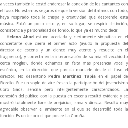
a veces también le costó enderezar la conexión de los cantantes con
el foso. No estamos seguros de que la versión del italiano, con todo,
haya respirado toda la chispa y creatividad que desprende esta
música. Faltó un poco esto y, en su lugar, se respiró distinción,
consistencia y personalidad de fondo, lo que ya es mucho decir.
Helena Abad
estuvo acertada y ciertamente simpática en e
concertante que cierra el primer acto (ayudó la propuesta del
director de escena y un elenco muy atento y resuelto en el
fragmento), y correcta en la interpretación de su aria «Il vecchiotto
cerca moglie», donde echamos en falta más presencia vocal y
escénica, en la dirección que parecía marcarle desde el foso el
director. No desentonó
Pedro Martínez Tapia
en el papel d
Fiorello. Fue un soplo de aire fresco la participación del jovencísimo
Coro Gaos, sencilla pero inteligentemente caracterizados. La
conexión del público con la puesta en escena resultó evidente y se
mostró totalmente libre de prejuicios, sana y directa. Resultó muy
agradable observar el ambiente en el que se desarrolló toda la
función. Es un tesoro el que posee La Coruña.