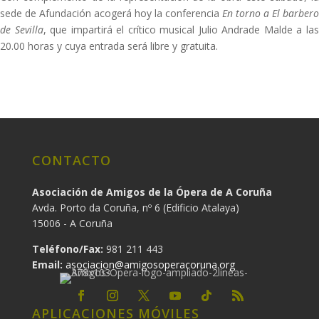
sede de Afundación acogerá hoy la conferencia
En torno a El barbero
de Sevilla
, que impartirá el crítico musical Julio Andrade Malde a la
20.00 horas y cuya entrada será libre y gratuita.
CONTACTO
Asociación de Amigos de la Ópera de A Coruña
Avda. Porto da Coruña, nº 6 (Edificio Atalaya)
15006 - A Coruña
Teléfono/Fax:
981 211 443
Email:
asociacion@amigosoperacoruna.org
APLICACIONES MÓVILES