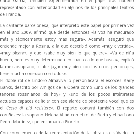
Carol García, también experimentada en el papel tras haberlo
representado con anterioridad en algunos de los principales teatros
de Francia.
La cantante barcelonesa, que interpretó este papel por primera vez
en el año 2009, afirmó que desde entonces «la voz ha madurado
más y técnicamente estoy más segura». Además, aseguró que
entiende mejor a Rosina, a la que describió como «muy divertida»,
«muy pícara», y que «sabe muy bien lo que quiere». «Va de niña
buena, pero es muy determinada en cuanto a lo que busca», explicó
la mezzosoprano, «sabe jugar muy bien con los otros personajes,
tiene mucha conexión con todos».
El doble rol de Lindoro-Almaviva lo personificará el escocés Barry
Banks, descrito por Amigos de la Ópera como «uno de los grandes
tenores rossinianos de hoy» y «uno de los pocos intérpretes
actuales capaces de lidiar con ese alarde de pirotecnia vocal que es
el
Cessa di piú resistere
«. El reparto contará también con do
coruñeses: la soprano Helena Abad con el rol de Berta y el barítono
Pedro Martínez, que encarnará a Fiorello.
Con complemento de la representación de la obra este sábado, la