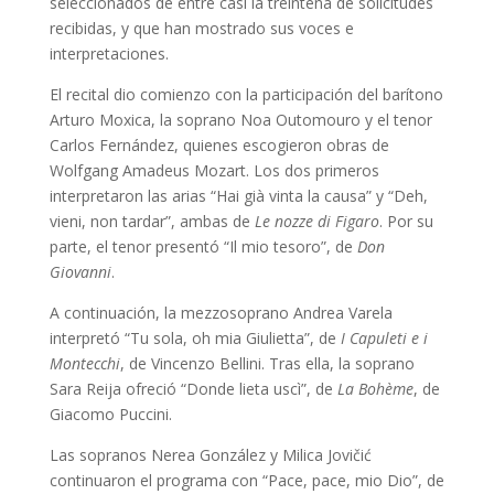
seleccionados de entre casi la treintena de solicitudes
recibidas, y que han mostrado sus voces e
interpretaciones.
El recital dio comienzo con la participación del barítono
Arturo Moxica, la soprano Noa Outomouro y el tenor
Carlos Fernández, quienes escogieron obras de
Wolfgang Amadeus Mozart. Los dos primeros
interpretaron las arias “Hai già vinta la causa” y “Deh,
vieni, non tardar”, ambas de
Le nozze di Figaro
. Por su
parte, el tenor presentó “Il mio tesoro”, de
Don
Giovanni
.
A continuación, la mezzosoprano Andrea Varela
interpretó “Tu sola, oh mia Giulietta”, de
I Capuleti e i
Montecchi
, de Vincenzo Bellini. Tras ella, la soprano
Sara Reija ofreció “Donde lieta uscì”, de
La Bohème
, de
Giacomo Puccini.
Las sopranos Nerea González y Milica Jovičić
continuaron el programa con “Pace, pace, mio Dio”, de