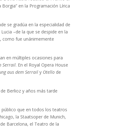
a Borgia” en la Programación Lírica
nde se gradúa en la especialidad de
e Lucia –de la que se despide en la
nto, como fue unánimemente
an en múltiples ocasiones para
 Serrail
. En el Royal Opera House
rung aus dem Serrail
y
Otello
de
i
de Berlioz y años más tarde
l público que en todos los teatros
hicago, la Staatsoper de Munich,
 de Barcelona, el Teatro de la