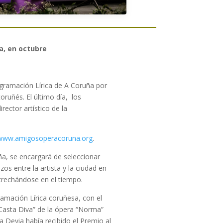
a, en octubre
rogramación Lírica de A Coruña por
oruñés. El último día, los
irector artístico de la
www.amigosoperacoruna.org
.
ña, se encargará de seleccionar
os entre la artista y la ciudad en
trechándose en el tiempo.
ramación Lírica coruñesa, con el
 “Casta Diva” de la ópera “Norma”
la Devia había recibido el Premio al