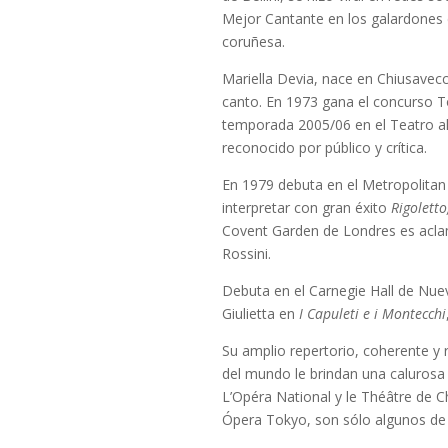
Mejor Cantante en los galardones d
coruñesa.
Mariella Devia, nace en Chiusavecc
canto. En 1973 gana el concurso 
temporada 2005/06 en el Teatro al
reconocido por público y crítica.
En 1979 debuta en el Metropolitan
interpretar con gran éxito
Rigoletto
Covent Garden de Londres es acla
Rossini.
Debuta en el Carnegie Hall de Nu
Giulietta en
I Capuleti e i Montecchi
Su amplio repertorio, coherente y r
del mundo le brindan una calurosa
L’Opéra National y le Théâtre de C
Ópera Tokyo, son sólo algunos de l