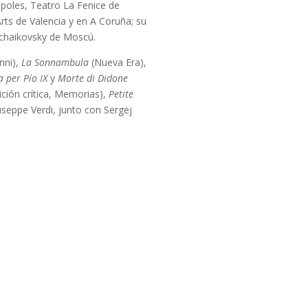
ápoles, Teatro La Fenice de
Arts de Valencia y en A Coruña; su
 Tchaikovsky de Moscú.
nni),
La Sonnambula
(Nueva Era),
 per Pío IX
y
Morte di Didone
ición crítica, Memorias),
Petite
seppe Verdi, junto con Sergej