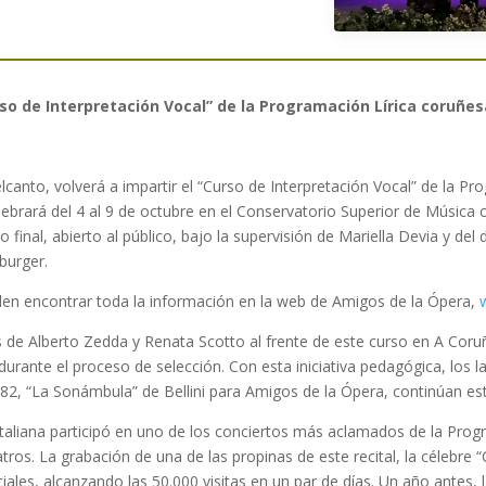
rso de Interpretación Vocal” de la Programación Lírica coruñes
lcanto, volverá a impartir el “Curso de Interpretación Vocal” de la P
lebrará del 4 al 9 de octubre en el Conservatorio Superior de Música c
 final, abierto al público, bajo la supervisión de Mariella Devia y del d
burger.
eden encontrar toda la información en la web de Amigos de la Ópera,
s de Alberto Zedda y Renata Scotto al frente de este curso en A Coru
urante el proceso de selección. Con esta iniciativa pedagógica, los laz
982, “La Sonámbula” de Bellini para Amigos de la Ópera, continúan es
italiana participó en uno de los conciertos más aclamados de la Prog
atros. La grabación de una de las propinas de este recital, la célebre
ociales, alcanzando las 50.000 visitas en un par de días. Un año antes, 