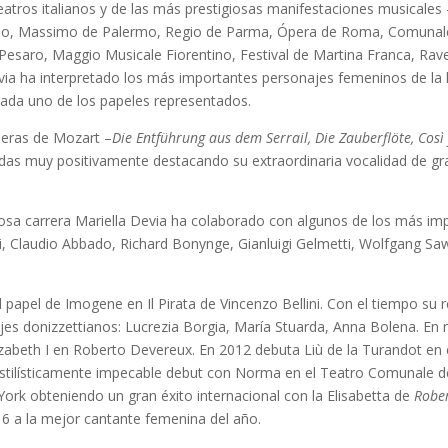
teatros italianos y de las más prestigiosas manifestaciones musicales 
ino, Massimo de Palermo, Regio de Parma, Ópera de Roma, Comunale
 Pesaro, Maggio Musicale Fiorentino, Festival de Martina Franca, Ra
evia ha interpretado los más importantes personajes femeninos de la h
cada uno de los papeles representados.
peras de Mozart –
Die Entführung aus dem Serrail, Die Zauberflöte, Così 
adas muy positivamente destacando su extraordinaria vocalidad de g
giosa carrera Mariella Devia ha colaborado con algunos de los más im
i, Claudio Abbado, Richard Bonynge, Gianluigi Gelmetti, Wolfgang Sa
papel de Imogene en Il Pirata de Vincenzo Bellini. Con el tiempo su r
es donizzettianos: Lucrezia Borgia, María Stuarda, Anna Bolena. En
lizabeth I en Roberto Devereux. En 2012 debuta Liù de la Turandot en 
estilísticamente impecable debut con Norma en el Teatro Comunale de
York obteniendo un gran éxito internacional con la Elisabetta de
Robe
6 a la mejor cantante femenina del año.