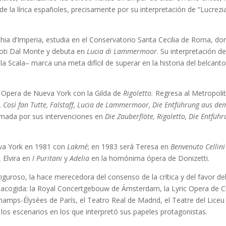
e la lírica españoles, precisamente por su interpretación de “Lucrezi
hia d’Imperia, estudia en el Conservatorio Santa Cecilia de Roma, do
Toti Dal Monte y debuta en
Lucia di Lammermoor
. Su interpretación d
la Scala– marca una meta difícil de superar en la historia del belca
 Opera de Nueva York con la Gilda de
Rigoletto.
Regresa al Metropolit
, Così fan Tutte, Falstaff, Lucia de Lammermoor, Die Entführung aus dem
mada por sus intervenciones en
Die Zauberflöte, Rigoletto, Die Entfüh
eva York en 1981 con
Lakmé
; en 1983 será Teresa en
Benvenuto Cellin
, Elvira en
I Puritani
y
Adelia
en la homónima ópera de Donizetti.
iguroso, la hace merecedora del consenso de la crítica y del favor de
 acogida: la Royal Concertgebouw de Ámsterdam, la Lyric Opera de C
hamps-Élysées de París, el Teatro Real de Madrid, el Teatre del Liceu
os escenarios en los que interpretó sus papeles protagonistas.