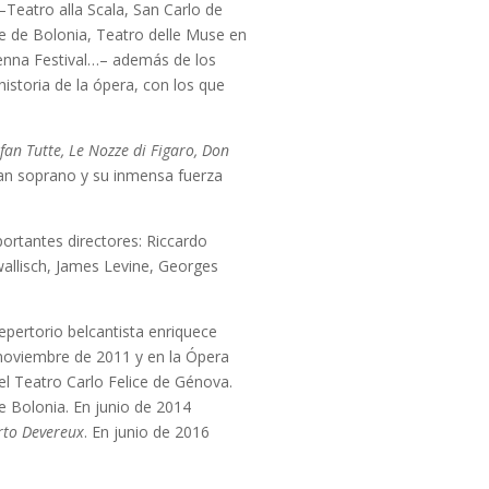
–Teatro alla Scala, San Carlo de
 de Bolonia, Teatro delle Muse en
venna Festival…– además de los
istoria de la ópera, con los que
fan Tutte, Le Nozze di Figaro, Don
ran soprano y su inmensa fuerza
portantes directores: Riccardo
wallisch, James Levine, Georges
epertorio belcantista enriquece
 noviembre de 2011 y en la Ópera
el Teatro Carlo Felice de Génova.
 Bolonia. En junio de 2014
rto Devereux
. En junio de 2016