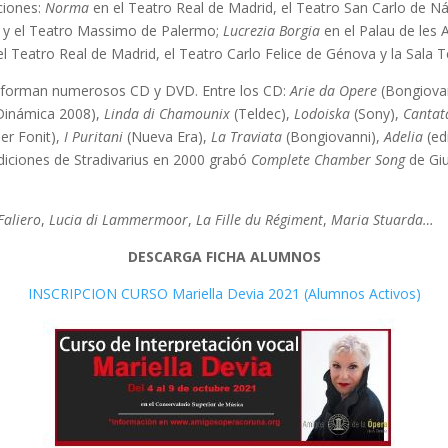
ciones:
Norma
en el Teatro Real de Madrid, el Teatro San Carlo de N
o y el Teatro Massimo de Palermo;
Lucrezia Borgia
en el Palau de les 
l Teatro Real de Madrid, el Teatro Carlo Felice de Génova y la Sala
la forman numerosos CD y DVD. Entre los CD:
Arie da Opere
(Bongiova
Dinámica 2008),
Linda di Chamounix
(Teldec),
Lodoiska
(Sony),
Cantata
er Fonit),
I Puritani
(Nueva Era),
La Traviata
(Bongiovanni),
Adelia
(ed
diciones de Stradivarius en 2000 grabó
Complete Chamber Song
de Giu
Faliero
,
Lucia di Lammermoor
,
La Fille du Régiment
,
Maria Stuarda…
DESCARGA FICHA ALUMNOS
INSCRIPCION CURSO Mariella Devia 2021 (Alumnos Activos)