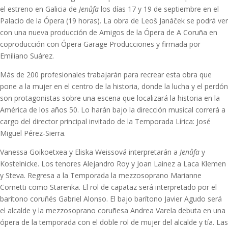
el estreno en Galicia de
Jenůfa
los días 17 y 19 de septiembre en el
Palacio de la Ópera (19 horas). La obra de Leoš Janáček se podrá ver
con una nueva producción de Amigos de la Ópera de A Coruña en
coproducción con Ópera Garage Producciones y firmada por
Emiliano Suárez.
Más de 200 profesionales trabajarán para recrear esta obra que
pone a la mujer en el centro de la historia, donde la lucha y el perdón
son protagonistas sobre una escena que localizará la historia en la
América de los años 50. Lo harán bajo la dirección musical correrá a
cargo del director principal invitado de la Temporada Lírica: José
Miguel Pérez-Sierra.
Vanessa Goikoetxea y Eliska Weissová interpretarán a
Jenůfa
y
Kostelnicke. Los tenores Alejandro Roy y Joan Lainez a Laca Klemen
y Steva. Regresa a la Temporada la mezzosoprano Marianne
Cornetti como Starenka. El rol de capataz será interpretado por el
barítono coruñés Gabriel Alonso. El bajo barítono Javier Agudo será
el alcalde y la mezzosoprano coruñesa Andrea Varela debuta en una
ópera de la temporada con el doble rol de mujer del alcalde y tía. Las