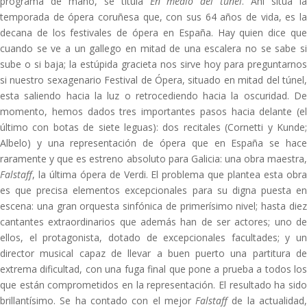
programa de mano, se titula
En medio del túnel
. Ahí sitúa l
temporada de ópera coruñesa que, con sus 64 años de vida, es la
decana de los festivales de ópera en España. Hay quien dice que
cuando se ve a un gallego en mitad de una escalera no se sabe si
sube o si baja; la estúpida gracieta nos sirve hoy para preguntarnos
si nuestro sexagenario Festival de Ópera, situado en mitad del túnel,
esta saliendo hacia la luz o retrocediendo hacia la oscuridad. De
momento, hemos dados tres importantes pasos hacia delante (el
último con botas de siete leguas): dos recitales (Cornetti y Kunde;
Albelo) y una representación de ópera que en España se hace
raramente y que es estreno absoluto para Galicia: una obra maestra,
Falstaff
, la última ópera de Verdi. El problema que plantea esta obra
es que precisa elementos excepcionales para su digna puesta en
escena: una gran orquesta sinfónica de primerísimo nivel; hasta diez
cantantes extraordinarios que además han de ser actores; uno de
ellos, el protagonista, dotado de excepcionales facultades; y un
director musical capaz de llevar a buen puerto una partitura de
extrema dificultad, con una fuga final que pone a prueba a todos los
que están comprometidos en la representación. El resultado ha sido
brillantísimo. Se ha contado con el mejor
Falstaff
de la actualidad