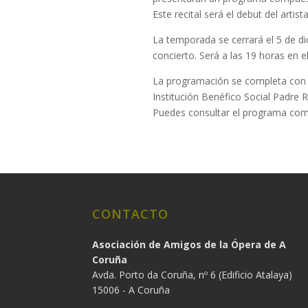
Este recital será el debut del artis
La temporada se cerrará el 5 de d
concierto. Será a las 19 horas en e
La programación se completa con c
Institución Benéfico Social Padre 
Puedes consultar el programa com
CONTACTO
Asociación de Amigos de la Ópera de A
Coruña
Avda. Porto da Coruña, nº 6 (Edificio Atalaya)
15006 - A Coruña