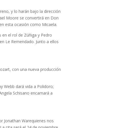
eno, y lo harán bajo la dirección
hael Moore se convertirá en Don
 en esta ocasión como Micaela.
en el rol de Zúñiga y Pedro
 en Le Remendado. Junto a ellos
ozart, con una nueva producción
ony Webb dará vida a Polidoro;
 Angela Schisano encarnará a
por Jonathan Warequienes nos
a cita será el 24 de noviembre.