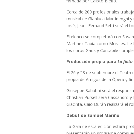
firmada por Calixto Bieito.
Cerca de 200 profesionales trabaja
musical de Gianluca Martinenghi y
José, Jean- Fernand Setti será el
El elenco se completará con Susan
Martínez Tapia como Morales. Le D
los coros Gaos y Cantabile complem
Producción propia para
La finta
El 26 y 28 de septiembre el Teatro
propia de Amigos de la Ópera y fir
Giuseppe Sabatini será el responsa
Christian Pursell será Cassandro y
Giacinta. Caio Durán realizará el r
Debut de Samuel Mariño
La Gala de esta edición estará pr
presentarán un programa compuesto