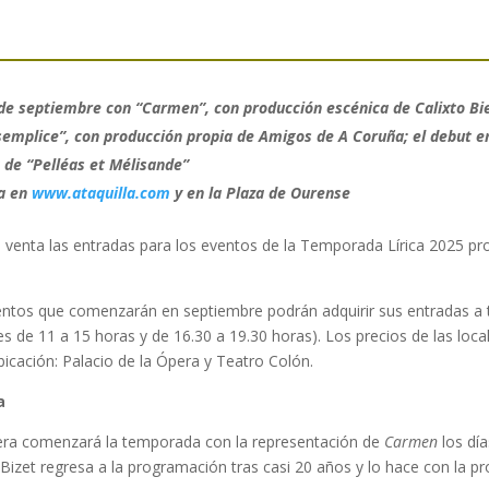
e septiembre con “Carmen”, con producción escénica de Calixto Biei
 semplice”, con producción propia de Amigos de A Coruña; el debut e
 de “Pelléas et Mélisande”
ta en
www.ataquilla.com
y en la Plaza de Ourense
 la venta las entradas para los eventos de la Temporada Lírica 2025 p
ventos que comenzarán en septiembre podrán adquirir sus entradas a t
s de 11 a 15 horas y de 16.30 a 19.30 horas). Los precios de las loca
bicación: Palacio de la Ópera y Teatro Colón.
a
era comenzará la temporada con la representación de
Carmen
los día
 Bizet regresa a la programación tras casi 20 años y lo hace con la p