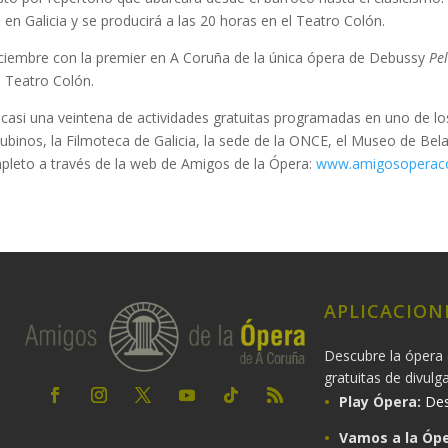
ta en Galicia y se producirá a las 20 horas en el Teatro Colón.
iciembre con la premier en A Coruña de la única ópera de Debussy
Pe
l Teatro Colón.
asi una veintena de actividades gratuitas programadas en uno de los
Rubinos, la Filmoteca de Galicia, la sede de la ONCE, el Museo de Bel
pleto a través de la web de Amigos de la Ópera:
www.amigosoperacoru
APLICACION
Descubre la ópera 
gratuitas de divulg
Play Ópera:
Des
Vamos a la Ópe