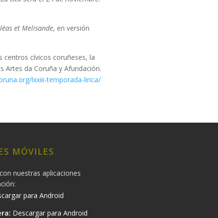
lléas et Melisande
, en versión
 centros cívicos coruñeses, la
as Artes da Coruña y Afundación.
na.org/lxxiii-temporada-lirica/
ES MÓVILES
con nuestras aplicaciones
ación:
cargar para Android
ra:
Descargar para Android