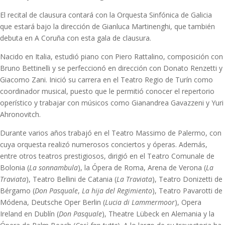
El recital de clausura contará con la Orquesta Sinfónica de Galicia
que estará bajo la dirección de Gianluca Martinenghi, que también
debuta en A Coruña con esta gala de clausura.
Nacido en Italia, estudió piano con Piero Rattalino, composición con
Bruno Bettinelli y se perfeccionó en dirección con Donato Renzetti y
Giacomo Zani. Inició su carrera en el Teatro Regio de Turín como
coordinador musical, puesto que le permitió conocer el repertorio
operístico y trabajar con músicos como Gianandrea Gavazzeni y Yuri
Ahronovitch.
Durante varios años trabajó en el Teatro Massimo de Palermo, con
cuya orquesta realizó numerosos conciertos y óperas. Además,
entre otros teatros prestigiosos, dirigió en el Teatro Comunale de
Bolonia (
La sonnambula
), la Ópera de Roma, Arena de Verona (
La
Traviata
), Teatro Bellini de Catania (
La Traviata
), Teatro Donizetti de
Bérgamo (
Don Pasquale
,
La hija del Regimiento
), Teatro Pavarotti de
Módena, Deutsche Oper Berlin (
Lucia di Lammermoor
), Opera
Ireland en Dublín (
Don Pasquale
), Theatre Lübeck en Alemania y la