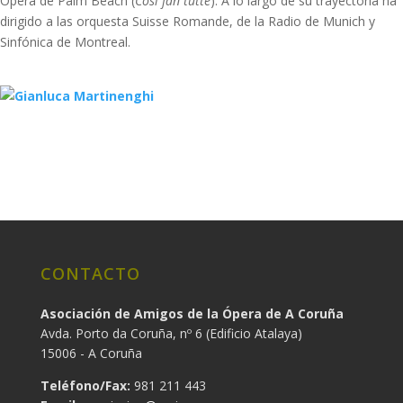
Ópera de Palm Beach (
Così fan tutte
). A lo largo de su trayectoria ha
dirigido a las orquesta Suisse Romande, de la Radio de Munich y
Sinfónica de Montreal.
CONTACTO
Asociación de Amigos de la Ópera de A Coruña
Avda. Porto da Coruña, nº 6 (Edificio Atalaya)
15006 - A Coruña
Teléfono/Fax:
981 211 443