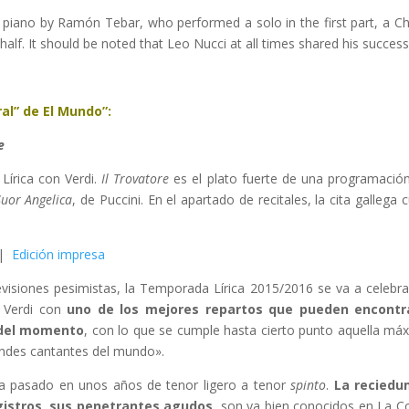
piano by Ramón Tebar, who performed a solo in the first part, a C
lf. It should be noted that Leo Nucci at all times shared his succe
ral” de El Mundo”:
e
írica con Verdi.
Il Trovatore
es el plato fuerte de una programació
Suor Angelica
, de Puccini. En el apartado de recitales, la cita galleg
 |
Edición impresa
evisiones pesimistas, la Temporada Lírica 2015/2016 se va a celebra
Verdi con
uno de los mejores repartos que pueden encontra
 del momento
, con lo que se cumple hasta cierto punto aquella má
ndes cantantes del mundo».
a pasado en unos años de tenor ligero a tenor
spinto
.
La reciedu
gistros, sus penetrantes agudos
, son ya bien conocidos en La Co