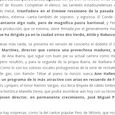
ell
de Rossini. Completan el elenco, las también estadounidenses
do metal,
triunfadora en el
Ermione
rossiniano de la pasada
dios, extensa -canta también de soprano- y vigorosa. El Conde 
cantante algo rudo, pero de magnífica pasta baritonal
, y Fe
a producción, que se estrena, viene firmada por el generalmente m
e ha dirigido ya en la ciudad otros dos Verdis,
Attila
y
Nabucco
nas más tarde, se presenta en versión de concierto el doblete
El 
Martínez, director que conoce una provechosa madurez, q
a de Ana Ibarra, que sigue con buen pie su actual carrera como mez
ro resultón, y para la segunda de la propia Ibarra, de Barbara Fr
omo lo son los solistas vocales protagonistas de la serie de recital
rde gas, con Ramón Tébar al piano; la mezzo sueca
Ann Halle
 un programa de lo más atractivo con arias en recuerdo de Fa
s Lyriques; el tenor Ramón Vargas, voz lírica límpida de cálido timbr
 ya histórica Mariella Devia, que podrá asombrar aún hoy con su téc
 joven director, en permanente crecimiento, José Miguel P
a hay sorpresas, como la del cantor popular Pino de Vittorio, que n