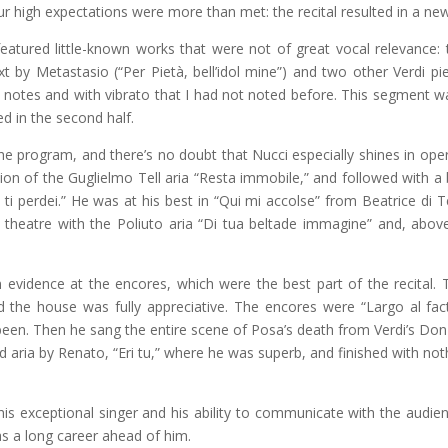
ur high expectations were more than met: the recital resulted in a ne
featured little-known works that were not of great vocal relevance: 
xt by Metastasio (“Per Pietà, bell’idol mine”) and two other Verdi pi
r notes and with vibrato that I had not noted before. This segment 
d in the second half.
program, and there’s no doubt that Nucci especially shines in opera
ion of the Guglielmo Tell aria “Resta immobile,” and followed with a br
 ti perdei.” He was at his best in “Qui mi accolse” from Beatrice di Ten
theatre with the Poliuto aria “Di tua beltade immagine” and, above
n evidence at the encores, which were the best part of the recital.
 and the house was fully appreciative. The encores were “Largo al 
been. Then he sang the entire scene of Posa’s death from Verdi’s Don 
d aria by Renato, “Eri tu,” where he was superb, and finished with not
his exceptional singer and his ability to communicate with the audien
has a long career ahead of him.