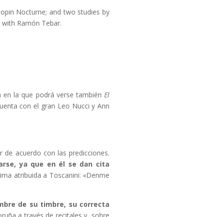
hopin Nocturne; and two studies by
ss with Ramón Tebar.
n en la que podrá verse también
El
a cuenta con el gran Leo Nucci y Ann
r de acuerdo con las predicciones.
rse, ya que en él se dan cita
xima atribuida a Toscanini: «Denme
mbre de su timbre, su correcta
ruña a través de recitales y, sobre