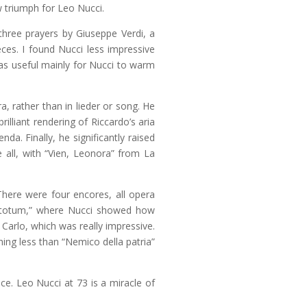
w triumph for Leo Nucci.
three prayers by Giuseppe Verdi, a
eces. I found Nucci less impressive
was useful mainly for Nucci to warm
, rather than in lieder or song. He
illiant rendering of Riccardo’s aria
da. Finally, he significantly raised
 all, with “Vien, Leonora” from La
 There were four encores, all opera
factotum,” where Nucci showed how
Carlo, which was really impressive.
hing less than “Nemico della patria”
ce. Leo Nucci at 73 is a miracle of