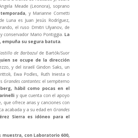
 Angela Meade (Leonora), soprano
 temporada
, y Marianne Cornetti
de Luna es Juan Jesús Rodríguez,
rrando, el ruso Dmitri Ulyanov, de
uy conservador Mario Pontiggia.
La
, empuña su segura batuta
.
Castillo de Barbazul
de Bartók/
Suor
uien se ocupe de la dirección
zo, y del israelí Gindon Saks, un
ittoli, Ewa Podles, Ruth Iniesta o
es
Grandes cantantes
: el sempiterno
nberg, hábil como pocas en el
rinelli
y que cuenta con el apoyo
e, que ofrece arias y canciones con
nica acabada y a su edad en
Grandes
érez Sierra es idóneo para el
os
muestra, con Laboratorio 600,