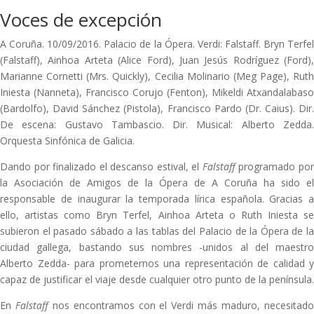
Voces de excepción
A Coruña. 10/09/2016. Palacio de la Ópera. Verdi: Falstaff. Bryn Terfel
(Falstaff), Ainhoa Arteta (Alice Ford), Juan Jesús Rodríguez (Ford),
Marianne Cornetti (Mrs. Quickly), Cecilia Molinario (Meg Page), Ruth
Iniesta (Nanneta), Francisco Corujo (Fenton), Mikeldi Atxandalabaso
(Bardolfo), David Sánchez (Pistola), Francisco Pardo (Dr. Caius). Dir.
De escena: Gustavo Tambascio. Dir. Musical: Alberto Zedda.
Orquesta Sinfónica de Galicia.
Dando por finalizado el descanso estival, el
Falstaff
programado po
la Asociación de Amigos de la Ópera de A Coruña ha sido el
responsable de inaugurar la temporada lírica española. Gracias a
ello, artistas como Bryn Terfel, Ainhoa Arteta o Ruth Iniesta se
subieron el pasado sábado a las tablas del Palacio de la Ópera de la
ciudad gallega, bastando sus nombres -unidos al del maestro
Alberto Zedda- para prometernos una representación de calidad y
capaz de justificar el viaje desde cualquier otro punto de la península.
En
Falstaff
nos encontramos con el Verdi más maduro, necesitad