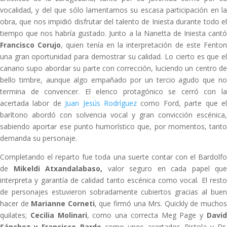
vocalidad, y del que sólo lamentamos su escasa participación en la
obra, que nos impidió disfrutar del talento de Iniesta durante todo el
tiempo que nos habría gustado. Junto a la Nanetta de Iniesta cantó
Francisco Corujo
, quien tenía en la interpretación de este Fento
una gran oportunidad para demostrar su calidad. Lo cierto es que el
canario supo abordar su parte con corrección, luciendo un centro de
bello timbre, aunque algo empañado por un tercio agudo que no
termina de convencer. El elenco protagónico se cerró con la
acertada labor de
Juan Jesús Rodríguez
como Ford, parte que e
barítono abordó con solvencia vocal y gran convicción escénica,
sabiendo aportar ese punto humorístico que, por momentos, tanto
demanda su personaje.
Completando el reparto fue toda una suerte contar con el Bardolfo
de
Mikeldi Atxandalabaso,
valor seguro en cada papel que
interpreta y garantía de calidad tanto escénica como vocal. El resto
de personajes estuvieron sobradamente cubiertos gracias al buen
hacer de
Marianne Corneti
, que firmó una Mrs. Quickly de mucho
quilates;
Cecilia Molinari
, como una correcta Meg Page y
Davi
Sánchez y Francisco Pardo
como unos acertados Pistola y Dr