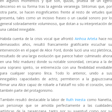
en algunos momentos y que son, quizás, prueba de un ligero
descenso en su forma tras la agenda veraniega. Síntomas que, por
otra parte, se hacen insignificantes frente al resto de virtudes que
presenta, tales como un incisivo fraseo o un caudal sonoro por lo
general sobradamente voluminoso, que dotan a su interpretación de
una calidad innegable.
Habida cuenta de la crisis vocal que afrontó
Ainhoa Arteta
hace n
demasiados años, resultó francamente gratificante escuchar su
intervención en el papel de Alice Ford, donde lució una voz pletórica,
resultado de una larga evolución que parece haber culminado ahora
en una feliz madurez donde su notable sonoridad, cercana a la de
una soprano spinto, se entremezcla con una flexibilidad envidiable
para cualquier soprano lírica. Todo lo anterior, unido a sus
innegables capacidades de actriz, permitieron a la guipuzcoana
firmar una Alice capaz de robarle a Falstaff no sólo el corazón, sino
también parte del protagonismo.
También resultó destacable la labor de
Ruth Iniesta
como Nanetta
un personaje que se amolda perfectamente a las cualidades
artísticas de la zaragozana, tanto por su juventud como por su