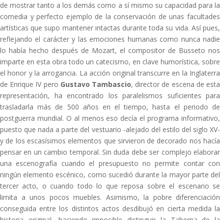
de mostrar tanto a los demás como a sí mismo su capacidad para la
comedia y perfecto ejemplo de la conservación de unas facultades
artísticas que supo mantener intactas durante toda su vida. Así pues,
reflejando el carácter y las emociones humanas como nunca nadie
lo había hecho después de Mozart, el compositor de Busseto nos
imparte en esta obra todo un catecismo, en clave humorística, sobre
el honor y la arrogancia. La acción original transcurre en la Inglaterra
de Enrique IV pero
Gustavo Tambascio
, director de escena de est
representación, ha encontrado los paralelismos suficientes para
trasladarla más de 500 años en el tiempo, hasta el periodo de
postguerra mundial. O al menos eso decía el programa informativo,
puesto que nada a parte del vestuario -alejado del estilo del siglo XV-
y de los escasísimos elementos que sirvieron de decorado nos hacía
pensar en un cambio temporal. Sin duda debe ser complejo elaborar
una escenografía cuando el presupuesto no permite contar con
ningún elemento escénico, como sucedió durante la mayor parte del
tercer acto, o cuando todo lo que reposa sobre el escenario se
limita a unos pocos muebles. Asimismo, la pobre diferenciación
conseguida entre los distintos actos desdibujó en cierta medida la
historia original, haciendo imposible distinguir la Taberna de la