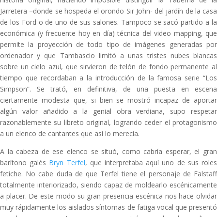
Jarretera –donde se hospeda el orondo Sir John- del jardín de la casa
de los Ford o de uno de sus salones. Tampoco se sacó partido a la
económica (y frecuente hoy en día) técnica del video mapping, que
permite la proyección de todo tipo de imágenes generadas por
ordenador y que Tambascio limitó a unas tristes nubes blancas
sobre un cielo azul, que sirvieron de telón de fondo permanente al
tiempo que recordaban a la introducción de la famosa serie “Los
Simpson”. Se trató, en definitiva, de una puesta en escena
ciertamente modesta que, si bien se mostró incapaz de aportar
algún valor añadido a la genial obra verdiana, supo respetar
razonablemente su libreto original, logrando ceder el protagonismo
a un elenco de cantantes que así lo merecía.
A la cabeza de ese elenco se situó, como cabría esperar, el gran
barítono galés
Bryn Terfel
, que interpretaba aquí uno de sus role
fetiche. No cabe duda de que Terfel tiene el personaje de Falstaff
totalmente interiorizado, siendo capaz de moldearlo escénicamente
a placer. De este modo su gran presencia escénica nos hace olvidar
muy rápidamente los aislados síntomas de fatiga vocal que presentó