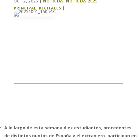
OCT 2, 2025
|
NOTICIAS
,
NOTICIAS 2025
,
PRINCIPAL
,
RECITALES
|
A lo largo de esta semana diez estudiantes, procedentes
de distintos puntos de España y el extranjero, participan en