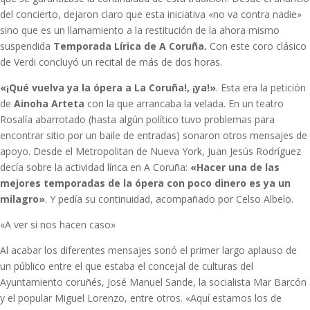
del concierto, dejaron claro que esta iniciativa «no va contra nadie»
sino que es un llamamiento a la restitución de la ahora mismo
suspendida
Temporada Lírica de A Coruña.
Con este coro clásico
de Verdi concluyó un recital de más de dos horas.
«¡Qué vuelva ya la ópera a La Coruña!, ¡ya!»
. Esta era la petición
de
Ainoha Arteta
con la que arrancaba la velada. En un teatro
Rosalía abarrotado (hasta algún político tuvo problemas para
encontrar sitio por un baile de entradas) sonaron otros mensajes de
apoyo. Desde el Metropolitan de Nueva York, Juan Jesús Rodríguez
decía sobre la actividad lírica en A Coruña:
«Hacer una de las
mejores temporadas de la ópera con poco dinero es ya un
milagro»
. Y pedía su continuidad, acompañado por Celso Albelo.
«A ver si nos hacen caso»
Al acabar los diferentes mensajes sonó el primer largo aplauso de
un público entre el que estaba el concejal de culturas del
Ayuntamiento coruñés, José Manuel Sande, la socialista Mar Barcón
y el popular Miguel Lorenzo, entre otros. «Aquí estamos los de