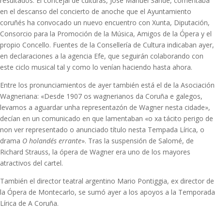
resultados. El concejal de culturas, José Manuel Sande, comentaba
en el descanso del concierto de anoche que el Ayuntamiento
coruñés ha convocado un nuevo encuentro con Xunta, Diputación,
Consorcio para la Promoción de la Música, Amigos de la Ópera y el
propio Concello. Fuentes de la Consellería de Cultura indicaban ayer,
en declaraciones a la agencia Efe, que seguirán colaborando con
este ciclo musical tal y como lo venían haciendo hasta ahora.
Entre los pronunciamientos de ayer también está el de la Asociación
Wagneriana: «Desde 1907 os wagnerianos da Coruña e galegos,
levamos a aguardar unha representazón de Wagner nesta cidade»,
decían en un comunicado en que lamentaban «o xa tácito perigo de
non ver representado o anunciado título nesta Tempada Lírica, o
drama
O holandés errante
». Tras la suspensión de Salomé, de
Richard Strauss, la ópera de Wagner era uno de los mayores
atractivos del cartel.
También el director teatral argentino Mario Pontiggia, ex director de
la Ópera de Montecarlo, se sumó ayer a los apoyos a la Temporada
Lírica de A Coruña.