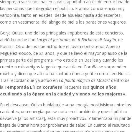
siempre, a ver si nos hacen caso», apuntaba antes de entrar una de
las personas que integraban el público. Era una concurrencia muy
variopinta, tanto en edades, desde abuelas hasta adolescentes,
como en vestimenta, del abrigo de piel a los pantalones vaqueros.
Borja Quiza, uno de los principales impulsores de este concierto,
abrió la noche con
Largo al factotum
, de
Il Barbiere di Siviglia,
de
Rossini. Otro de los que actuó fue el joven contratenor Alberto
Miguélez-Rouco, de 21 años, y que se llevó el mayor aplauso de la
primera parte del programa: «Yo estudio en Basilea y cuando les
cuento a mis amigos la gente que actúa en Coruña se sorprenden
mucho y dicen que allí no ha cantado nunca gente como Leo Nucci».
Tras recordar que ya actuó en
La flauta mágica de Mozart
dentro de
la T
emporada Lírica coruñesa
, recuerda sus
quince años
acudiendo a la ópera en la ciudad y viendo «a los mejores».
En el descanso, Quiza hablaba de «una energía positivísima entre los
cantantes; una energía que se nota en el ambiente y que el público
devuelve [a los artistas], está muy proactivo». Y lamentaba un par de
bajas de última hora por problemas de salud. En cuanto al resultado
del concierto, esperaba algo muy concreto: «Que esta energía se