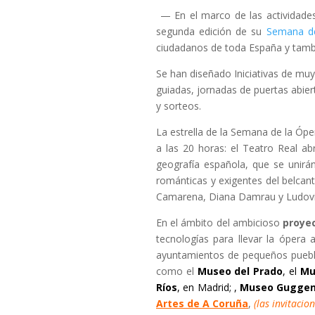
— En el marco de las actividade
segunda edición de su
Semana de
ciudadanos de toda España y tambi
Se han diseñado Iniciativas de muy d
guiadas, jornadas de puertas abier
y sorteos.
La estrella de la Semana de la Ópe
a las 20 horas: el Teatro Real ab
geografía española, que se unirán
románticas y exigentes del belcant
Camarena, Diana Damrau y Ludovic
En el ámbito del ambicioso
proyec
tecnologías para llevar la ópera
ayuntamientos de pequeños puebl
como el
Museo del Prado
, el
Mu
Ríos
, en Madrid; ,
Museo Guggen
Artes de A Coruña
,
(las invitacio