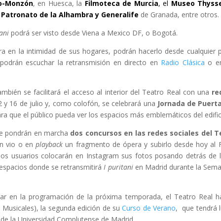
o-Monzón
, en Huesca, la
Filmoteca de Murcia
, el
Museo Thyss
y
Patronato de la Alhambra y Generalife
de Granada, entre otros.
tani
podrá ser visto desde Viena a Mexico DF, o Bogotá.
pera en la intimidad de sus hogares, podrán hacerlo desde cualquier
podrán escuchar la retransmisión en directo en
Radio Clásica
o en
bién se facilitará el acceso al interior del Teatro Real con una
re
2 y 16 de julio y, como colofón, se celebrará una
Jornada de Puert
ara que el público pueda ver los espacios más emblemáticos del edific
 se pondrán en marcha
dos concursos en las redes sociales del T
en vio o en
playback
un fragmento de ópera y subirlo desde hoy al F
 los usuarios colocarán en Instagram sus fotos posando detrás de 
 espacios donde se retransmitirá
I puritani
en Madrid durante la Seman
zar en la programación de la próxima temporada, el Teatro Real 
s Musicales), la segunda edición de su
Curso de Verano
, que tendrá l
 de la Universidad Complutense de Madrid.