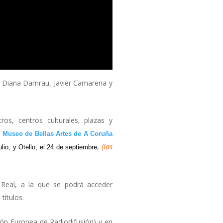
or Diana Damrau, Javier Camarena y
os, centros culturales, plazas y
l
Museo de Bellas Artes de A Coruña
,
(las
lio, y Otello, el 24 de septiembre
 Real, a la que se podrá acceder
títulos.
ión Europea de Radiodifusión) y en