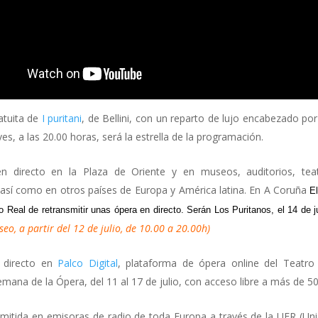
atuita de
I puritani
, de Bellini, con un reparto de lujo encabezado p
ves, a las 20.00 horas, será la estrella de la programación.
 directo en la Plaza de Oriente y en museos, auditorios, teatr
así como en otros países de Europa y América latina. En A Coruña
E
o Real de retransmitir unas ópera en directo. Serán Los Puritanos, el 14 de ju
seo, a partir del 12 de julio, de 10.00 a 20.00h)
n directo en
Palco Digital
, plataforma de ópera online del Teatro
mana de la Ópera, del 11 al 17 de julio, con acceso libre a más de 50 
mitida en emisoras de radio de toda Europa a través de la UER (Un