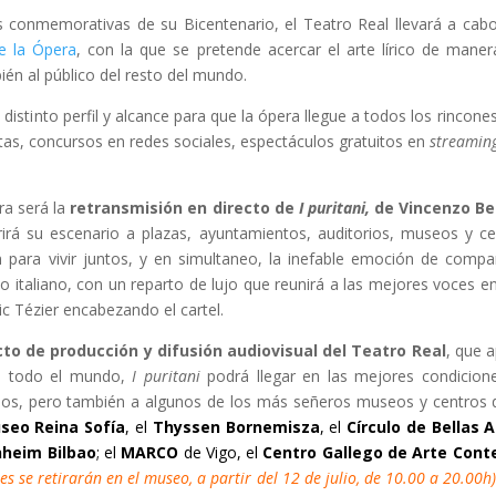
s conmemorativas de su Bicentenario,
el Teatro Real llevará a cab
 la Ópera
, con la que se pretende acercar el arte lírico de manera 
én al público del resto del mundo.
istinto perfil y alcance para que la ópera llegue a todos los rincones,
tas, concursos en redes sociales, espectáculos gratuitos en
streamin
ra será la
retransmisión en directo de
I puritani,
de Vincenzo Bel
rirá su escenario a plazas, ayuntamientos, auditorios, museos y ce
 para vivir juntos, y en simultaneo, la inefable emoción de compa
o italiano, con un reparto de lujo que reunirá a las mejores voces en 
 Tézier encabezando el cartel.
to de producción y difusión audiovisual del Teatro Real
, que 
 a todo el mundo,
I puritani
podrá llegar en las mejores condicion
os, pero también a algunos de los más señeros museos y centros d
seo Reina Sofía
, el
Thyssen Bornemisza
, el
Círculo de Bellas 
heim Bilbao
; el
MARCO
de Vigo, el
Centro Gallego de Arte Con
nes se retirarán en el museo, a partir del 12 de julio, de 10.00 a 20.00h)