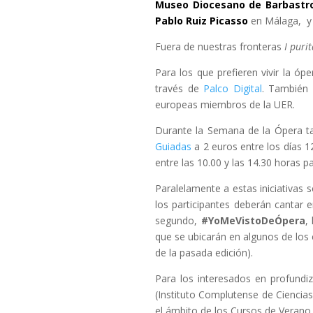
Museo Diocesano de Barbastr
Pablo Ruiz Picasso
en Málaga, 
Fuera de nuestras fronteras
I puri
Para los que prefieren vivir la ó
través de
Palco Digital
. También 
europeas miembros de la UER.
Durante la Semana de la Ópera tam
Guiadas
a 2 euros entre los días 1
entre las 10.00 y las 14.30 horas p
Paralelamente a estas iniciativas
los participantes deberán cantar 
segundo,
#YoMeVistoDeÓpera
,
que se ubicarán en algunos de los
de la pasada edición).
Para los interesados en profundi
(Instituto Complutense de Ciencia
el ámbito de los Cursos de Verano