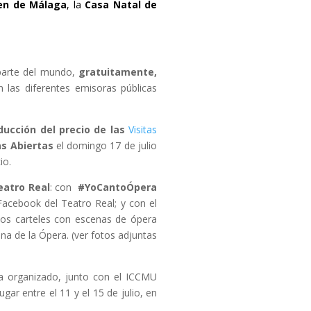
en de Málaga
, la
Casa Natal de
 parte del mundo,
gratuitamente,
 las diferentes emisoras públicas
ducción del precio de las
Visitas
as Abiertas
el domingo 17 de julio
io.
eatro Real
: con
#YoCantoÓpera
acebook del Teatro Real; y con el
los carteles con escenas de ópera
a de la Ópera. (ver fotos adjuntas
ha organizado, junto con el ICCMU
ugar entre el 11 y el 15 de julio, en