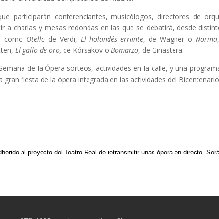
ue participarán conferenciantes, musicólogos, directores de orq
tir a charlas y mesas redondas en las que se debatirá, desde distin
a, como
Otello
de Verdi,
El holandés errante
, de Wagner o
Norma
itten,
El gallo de oro,
de Kórsakov o
Bomarzo
, de Ginastera.
emana de la Ópera sorteos, actividades en la calle, y una program
gran fiesta de la ópera integrada en las actividades del Bicentenario
rido al proyecto del Teatro Real de retransmitir unas ópera en directo. Serán