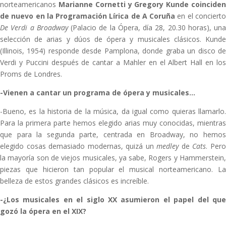
norteamericanos
Marianne Cornetti y Gregory Kunde coincide
de nuevo en la Programación Lírica de A Coruña
en el conciert
De Verdi a Broadway
(Palacio de la Ópera, día 28, 20.30 horas), una
selección de arias y dúos de ópera y musicales clásicos. Kunde
(Illinois, 1954) responde desde Pamplona, donde graba un disco de
Verdi y Puccini después de cantar a Mahler en el Albert Hall en los
Proms de Londres.
-Vienen a cantar un programa de ópera y musicales…
-Bueno, es la historia de la música, da igual como quieras llamarlo.
Para la primera parte hemos elegido arias muy conocidas, mientras
que para la segunda parte, centrada en Broadway, no hemos
elegido cosas demasiado modernas, quizá un
medley
de
Cats
. Per
la mayoría son de viejos musicales, ya sabe, Rogers y Hammerstein,
piezas que hicieron tan popular el musical norteamericano. La
belleza de estos grandes clásicos es increíble.
-¿Los musicales en el siglo XX asumieron el papel del que
gozó la ópera en el XIX?