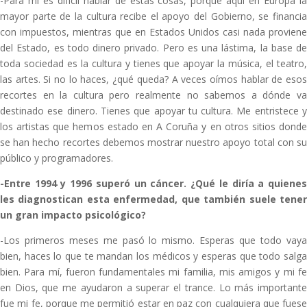
-Para mí es difícil hablar de estas cosas, porque aquí en Europa la
mayor parte de la cultura recibe el apoyo del Gobierno, se financia
con impuestos, mientras que en Estados Unidos casi nada proviene
del Estado, es todo dinero privado. Pero es una lástima, la base de
toda sociedad es la cultura y tienes que apoyar la música, el teatro,
las artes. Si no lo haces, ¿qué queda? A veces oímos hablar de esos
recortes en la cultura pero realmente no sabemos a dónde va
destinado ese dinero. Tienes que apoyar tu cultura. Me entristece y
los artistas que hemos estado en A Coruña y en otros sitios donde
se han hecho recortes debemos mostrar nuestro apoyo total con su
público y programadores.
-Entre 1994 y 1996 superó un cáncer. ¿Qué le diría a quienes
les diagnostican esta enfermedad, que también suele tener
un gran impacto psicológico?
-Los primeros meses me pasó lo mismo. Esperas que todo vaya
bien, haces lo que te mandan los médicos y esperas que todo salga
bien. Para mí, fueron fundamentales mi familia, mis amigos y mi fe
en Dios, que me ayudaron a superar el trance. Lo más importante
fue mi fe, porque me permitió estar en paz con cualquiera que fuese