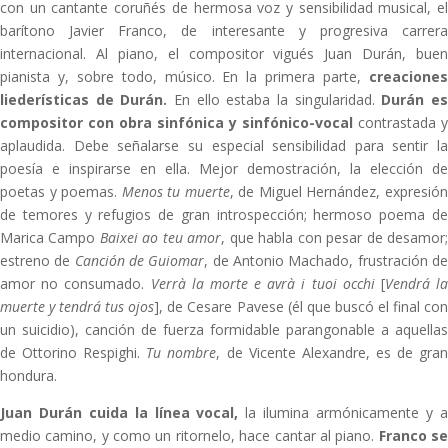
con un cantante coruñés de hermosa voz y sensibilidad musical, el
barítono Javier Franco, de interesante y progresiva carrera
internacional. Al piano, el compositor vigués Juan Durán, buen
pianista y, sobre todo, músico. En la primera parte,
creaciones
liederísticas de Durán.
En ello estaba la singularidad.
Durán e
compositor con obra sinfónica y sinfónico-vocal
contrastada y
aplaudida. Debe señalarse su especial sensibilidad para sentir la
poesía e inspirarse en ella. Mejor demostración, la elección de
poetas y poemas.
Menos tu muerte
, de Miguel Hernández, expresió
de temores y refugios de gran introspección; hermoso poema de
Marica Campo
Baixei ao teu amor
, que habla con pesar de desamor
estreno de
Canción de Guiomar
, de Antonio Machado, frustración d
amor no consumado.
Verrà la morte e avrà i tuoi occhi
[
Vendrá l
muerte y tendrá tus ojos
], de Cesare Pavese (él que buscó el final co
un suicidio), canción de fuerza formidable parangonable a aquellas
de Ottorino Respighi.
Tu nombre
, de Vicente Alexandre, es de gra
hondura.
Juan Durán cuida la línea vocal,
la ilumina armónicamente y a
medio camino, y como un ritornelo, hace cantar al piano.
Franco s