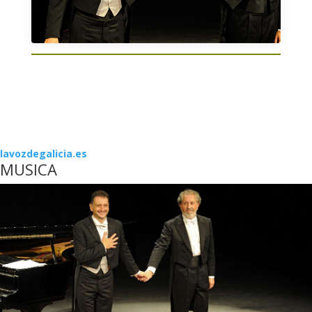
lavozdegalicia.es
MUSICA