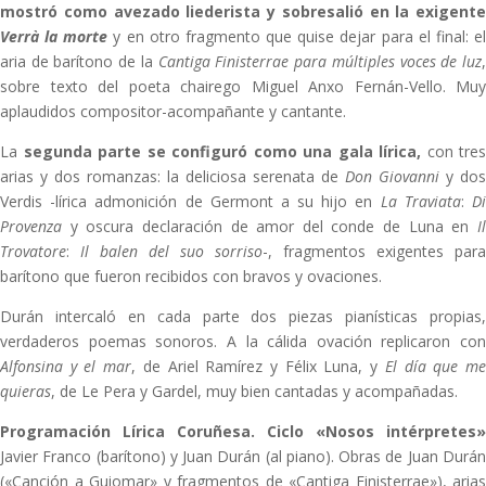
mostró como avezado liederista y sobresalió en la exigente
Verrà la morte
y en otro fragmento que quise dejar para el final: e
aria de barítono de la
Cantiga Finisterrae para múltiples voces de luz
sobre texto del poeta chairego Miguel Anxo Fernán-Vello. Muy
aplaudidos compositor-acompañante y cantante.
La
segunda parte se configuró como una gala lírica,
con tres
arias y dos romanzas: la deliciosa serenata de
Don Giovanni
y dos
Verdis -lírica admonición de Germont a su hijo en
La Traviata
:
D
Provenza
y oscura declaración de amor del conde de Luna en
Il
Trovatore
:
Il balen del suo sorriso
-, fragmentos exigentes para
barítono que fueron recibidos con bravos y ovaciones.
Durán intercaló en cada parte dos piezas pianísticas propias,
verdaderos poemas sonoros. A la cálida ovación replicaron con
Alfonsina y el mar
, de Ariel Ramírez y Félix Luna, y
El día que m
quieras
, de Le Pera y Gardel, muy bien cantadas y acompañadas.
Programación Lírica Coruñesa. Ciclo «Nosos intérpretes»
Javier Franco (barítono) y Juan Durán (al piano). Obras de Juan Durán
(«Canción a Guiomar» y fragmentos de «Cantiga Finisterrae»), arias