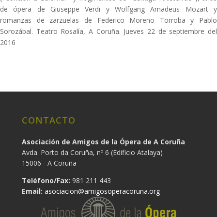
de ópera de Giuseppe Verdi y Wolfgang Amadeus Mozart y
romanzas de zarzuelas de Federico Moreno Torroba y Pablo
Sorozábal. Teatro Rosalía, A Coruña. Jueves 22 de septiembre del
2016
CONTACTO
Asociación de Amigos de la Ópera de A Coruña
Avda. Porto da Coruña, nº 6 (Edificio Atalaya)
15006 - A Coruña
Teléfono/Fax:
981 211 443
Email:
asociacion@amigosoperacoruna.org