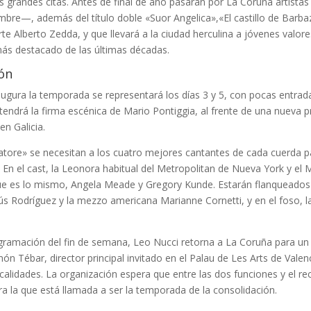
ras grandes citas. Antes de final de año pasarán por La Coruña artis
re—, además del título doble «Suor Angelica»,«El castillo de Barbaz
e Alberto Zedda, y que llevará a la ciudad herculina a jóvenes valor
más destacado de las últimas décadas.
ón
augura la temporada se representará los días 3 y 5, con pocas entrada
 tendrá la firma escénica de Mario Pontiggia, al frente de una nueva
en Galicia.
atore» se necesitan a los cuatro mejores cantantes de cada cuerda p
 En el cast, la Leonora habitual del Metropolitan de Nueva York y el 
ue es lo mismo, Angela Meade y Gregory Kunde. Estarán flanqueados
sús Rodríguez y la mezzo americana Marianne Cornetti, y en el foso, 
ogramación del fin de semana, Leo Nucci retorna a La Coruña para un r
n Tébar, director principal invitado en el Palau de Les Arts de Valen
calidades. La organización espera que entre las dos funciones y el rec
para la que está llamada a ser la temporada de la consolidación.