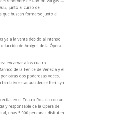
tas del renombre de Ramón Vargas —
ul», junto al curso de
es que buscan formarse junto al
s ya a la venta debido al intenso
 producción de Amigos de la Ópera
ara encarnar a los cuatro
Manrico de la Fenice de Venecia y el
 por otras dos poderosas voces,
la también estadounidense Keri-Lyn
ecital en el Teatro Rosalía con un
cia y responsable de la Ópera de
ital, unas 5.000 personas disfruten