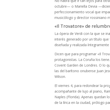
No habrá que ir tan lejos para ot
octubre— o Mariella Devia —diciemb
perfeccionamiento vocal que impart
musicólogo y director rossiniano 
«Il Trovatore» de relumbr
La ópera de Verdi con la que se in
interés generado por un título que
diseñada y realizada íntegramente 
Dicen que para programar «Il Trov
protagonistas. La Coruña los tiene.
Covent Garden de Londres. O lo q
las del barítono onubense Juan Je
Wilson.
El viernes 4, para redondear la pr
acompañante de lujo al piano, Ramó
Naples (Florida). Apenas quedan lo
de la lírica en la ciudad, prólogo 