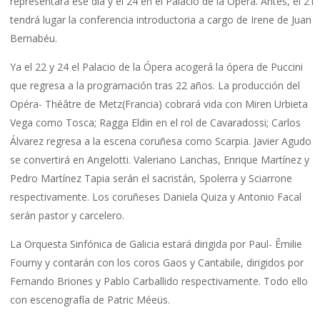
representará ese día y el 24 en el Palacio de la Ópera. Antes, el 21
tendrá lugar la conferencia introductoria a cargo de Irene de Juan
Bernabéu.
Ya el 22 y 24 el Palacio de la Ópera acogerá la ópera de Puccini
que regresa a la programación tras 22 años. La producción del
Opéra- Théâtre de Metz(Francia) cobrará vida con Miren Urbieta
Vega como Tosca; Ragga Eldin en el rol de Cavaradossi; Carlos
Álvarez regresa a la escena coruñesa como Scarpia. Javier Agudo
se convertirá en Angelotti. Valeriano Lanchas, Enrique Martínez y
Pedro Martínez Tapia serán el sacristán, Spolerra y Sciarrone
respectivamente. Los coruñeses Daniela Quiza y Antonio Facal
serán pastor y carcelero.
La Orquesta Sinfónica de Galicia estará dirigida por Paul- Êmilie
Fourny y contarán con los coros Gaos y Cantabile, dirigidos por
Fernando Briones y Pablo Carballido respectivamente. Todo ello
con escenografía de Patric Méeüs.