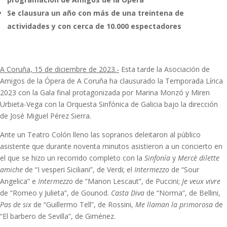
Se clausura un año con más de una treintena de
actividades y con cerca de 10.000 espectadores
A Coruña, 15 de diciembre de 2023.-
Esta tarde la Asociación de
Amigos de la Ópera de A Coruña ha clausurado la Temporada Lírica
2023 con la Gala final protagonizada por Marina Monzó y Miren
Urbieta-Vega con la Orquesta Sinfónica de Galicia bajo la dirección
de José Miguel Pérez Sierra.
Ante un Teatro Colón lleno las sopranos deleitaron al público
asistente que durante noventa minutos asistieron a un concierto en
el que se hizo un recorrido completo con la
Sinfonía
y
Mercè dilette
amiche
de “I vesperi Siciliani”, de Verdi; el
Intermezzo
de “Sour
Angelica” e
Intermezzo
de “Manon Lescaut”, de Puccini;
Je veux vivre
de “Romeo y Julieta”, de Gounod.
Casta Diva
de “Norma”, de Bellini,
Pas de six
de “Guillermo Tell”, de Rossini,
Me llaman la primorosa
de
“El barbero de Sevilla”, de Giménez.