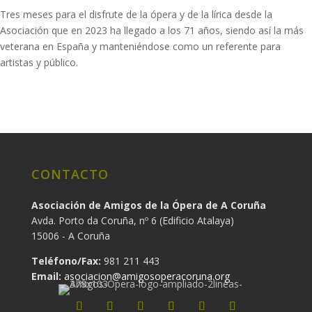
Tres meses para el disfrute de la ópera y de la lírica desde la
Asociación que en 2023 ha llegado a los 71 años, siendo así la más
veterana en España y manteniéndose como un referente para
artistas y público.
CONTACTO
Asociación de Amigos de la Ópera de A Coruña
Avda. Porto da Coruña, nº 6 (Edificio Atalaya)
15006 - A Coruña
Teléfono/Fax:
981 211 443
Email:
asociacion@amigosoperacoruna.org