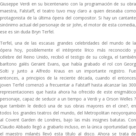
Giuseppe Verdi en su bicentenario con la programación de su obra
maestra, Falstaff, el teatro tuvo muy claro a quien deseaba como
protagonista de la última ópera del compositor. Si hay un cantante
sinónimo actual del personaje de sir John, el motor de esta comedia,
ese es sin duda Bryn Terfel.
Terfel, una de las escasas grandes celebridades del mundo de la
ópera hoy, posiblemente el intérprete lírico más reconocido y
célebre del Reino Unido, recibió el testigo de su colega, el también
barítono galés Geraint Evans, que había grabado el rol con Georg
Solti y junto a Alfredo Kraus en un importante registro. Fue
entonces, a principios de la reciente década, cuando el entonces
joven Terfel comenzó a frecuentar a Falstaff hasta alcanzar las 300
representaciones que hasta ahora ha ofrecido de este enigmático
personaje, capaz de seducir a un tiempo a Verdi y a Orson Welles ?
que también le dedicó una de sus obras mayores en el cine?, en
todos los grandes teatros del mundo, del Metropolitan neoyorquino
al Covent Garden de Londres, bajo las más insignes batutas. Con
Claudio Abbado llegó a grabarlo incluso, en la única oportunidad que
el maestro milanés llevó esta título al disco. Ahora se trata de