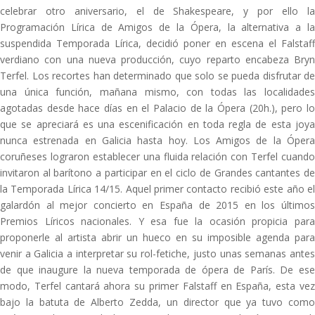
celebrar otro aniversario, el de Shakespeare, y por ello la
Programación Lírica de Amigos de la Ópera, la alternativa a la
suspendida Temporada Lírica, decidió poner en escena el Falstaff
verdiano con una nueva producción, cuyo reparto encabeza Bryn
Terfel. Los recortes han determinado que solo se pueda disfrutar de
una única función, mañana mismo, con todas las localidades
agotadas desde hace días en el Palacio de la Ópera (20h.), pero lo
que se apreciará es una escenificación en toda regla de esta joya
nunca estrenada en Galicia hasta hoy. Los Amigos de la Ópera
coruñeses lograron establecer una fluida relación con Terfel cuando
invitaron al barítono a participar en el ciclo de Grandes cantantes de
la Temporada Lírica 14/15. Aquel primer contacto recibió este año el
galardón al mejor concierto en España de 2015 en los últimos
Premios Líricos nacionales. Y esa fue la ocasión propicia para
proponerle al artista abrir un hueco en su imposible agenda para
venir a Galicia a interpretar su rol-fetiche, justo unas semanas antes
de que inaugure la nueva temporada de ópera de París. De ese
modo, Terfel cantará ahora su primer Falstaff en España, esta vez
bajo la batuta de Alberto Zedda, un director que ya tuvo como