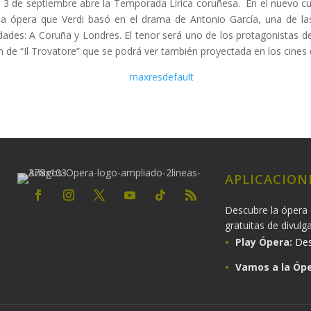
l 3 de septiembre abre la Temporada Lírica coruñesa. En el nuevo cur
, la ópera que Verdi basó en el drama de Antonio García, una de la
iudades: A Coruña y Londres. El tenor será uno de los protagonistas 
 de “Il Trovatore” que se podrá ver también proyectada en los cines
APLICACION
Descubre la ópera 
gratuitas de divulg
Play Ópera:
Des
Vamos a la Ópe