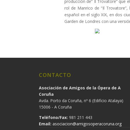
producción de” Il Trovatore” que e
rol de Manrico de “Il Trovatore”
español en el siglo XIX, en dos c
Garden de Londres con una versión
CONTACTO
Asociación de Amigos de la Ópera de A
Coruña
Avda. Porto da Coruña, nº 6 (Edificio Atalaya)
15006 - A Coruña
Teléfono/Fax:
981 211 443
Email:
asociacion@amigosoperacoruna.org