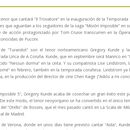
tenor que cantará “Il Trovatore” en la inauguración de la Temporada 
es que aguardan a los seguidores de la saga “Misión Imposible” en su
me de acción protagonizado por Tom Cruise transcurren en la Óper
conocidas de Puccini.
as de “Turandot” son el tenor norteamericano Gregory Kunde y 
da Lírica de A Coruña. Kunde, que en septiembre será Manrico en “Il
cido “Nessun dorma” en la cinta. Y su compatriota Lise Lindstrom, 
alomé” en febrero, también en la temporada coruñesa. Lindstrom ya
a, en la producción del director de cine Chen Kaige (“Adiós a mi conc
mposible 5”, Gregory Kunde acaba de cosechar un gran éxito este pa
. De este modo, el tenor neoyorquino se ha convertido en el único te
del “Otello” de Rossini, que el mes pasado cantó en La Scala de Milá
eal de Madrid.
de Verona, donde en unos días tiene previsto cantar “Aida”, Kund