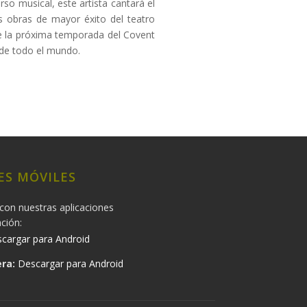
so musical, este artista cantará el
s obras de mayor éxito del teatro
de la próxima temporada del Covent
 de todo el mundo.
ES MÓVILES
con nuestras aplicaciones
ación:
cargar para Android
ra:
Descargar para Android