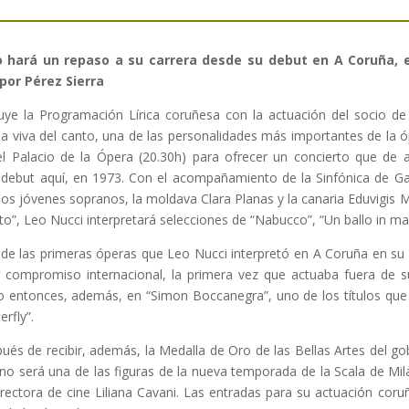
no hará un repaso a su carrera desde su debut en A Coruña, e
 por Pérez Sierra
uye la Programación Lírica coruñesa con la actuación del socio d
da viva del canto, una de las personalidades más importantes de la 
el Palacio de la Ópera (20.30h) para ofrecer un concierto que d
debut aquí, en 1973. Con el acompañamiento de la Sinfónica de Gal
e dos jóvenes sopranos, la moldava Clara Planas y la canaria Eduvigis 
to”, Leo Nucci interpretará selecciones de “Nabucco”, “Un ballo in masc
 de las primeras óperas que Leo Nucci interpretó en A Coruña en su p
r compromiso internacional, la primera vez que actuaba fuera de s
o entonces, además, en “Simon Boccanegra”, uno de los títulos que 
rfly”.
ués de recibir, además, la Medalla de Oro de las Bellas Artes del go
ono será una de las figuras de la nueva temporada de la Scala de Mil
irectora de cine Liliana Cavani. Las entradas para su actuación cor