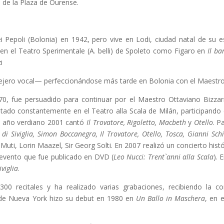
 de la Plaza de Ourense.
i Pepoli (Bolonia) en 1942, pero vive en Lodi, ciudad natal de su
en el Teatro Sperimentale (A. belli) de Spoleto como Figaro en
Il ba
i
ejero vocal— perfeccionándose más tarde en Bolonia con el Maestro
970, fue persuadido para continuar por el Maestro Ottaviano Bizz
ntado constantemente en el Teatro alla Scala de Milán, participando
l año verdiano 2001 cantó
Il Trovatore, Rigoletto, Macbeth
y
Otello
. P
 di Siviglia, Simon Boccanegra, Il Trovatore, Otello, Tosca, Gianni Schi
 Muti, Lorin Maazel, Sir Georg Solti. En 2007 realizó un concierto his
n evento que fue publicado en DVD (
Leo Nucci: Trent`anni alla Scala
). 
iviglia
.
300 recitales y ha realizado varias grabaciones, recibiendo la
n de Nueva York hizo su debut en 1980 en
Un Ballo in Maschera
, en 