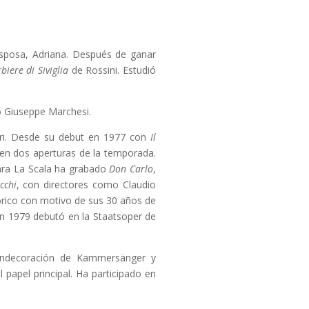
 esposa, Adriana. Después de ganar
rbiere di Siviglia
de Rossini. Estudió
 Giuseppe Marchesi.
arri. Desde su debut en 1977 con
Il
 en dos aperturas de la temporada.
ara La Scala ha grabado
Don Carlo
,
cchi
, con directores como Claudio
tórico con motivo de sus 30 años de
En 1979 debutó en la Staatsoper de
 condecoración de Kammersänger y
el papel principal. Ha participado en