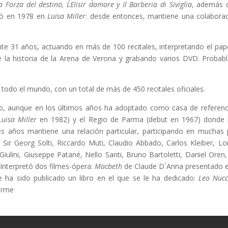
Forza del destino, L´Elisir d´amore y Il Barberia di Siviglia
, además d
tó en 1978 en
Luisa Miller
: desde entonces, mantiene una colaborac
te 31 años, actuando en más de 100 recitales, interpretando el pape
e la historia de la Arena de Verona y grabando varios DVD. Probab
todo el mundo, con un total de más de 450 recitales oficiales.
, aunque en los últimos años ha adoptado como casa de referencia 
Luisa Miller
en 1982) y el Regio de Parma (debut en 1967) donde l
es años mantiene una relación particular, participando en muchas
 Sir Georg Solti, Riccardo Muti, Claudio Abbado, Carlos Kleiber, Lo
Giulini, Giuseppe Patané, Nello Santi, Bruno Bartoletti, Daniel Or
. Interpretó dos filmes-ópera:
Macbeth
de Claude D´Anna presentado e
e ha sido publicado un libro en el que se le ha dedicado:
Leo Nucc
arme