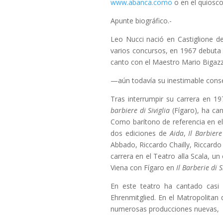
www.abanca.como
o en el quiosco
Apunte biográfico.-
Leo Nucci nació en Castiglione de
varios concursos, en 1967 debuta 
canto con el Maestro Mario Bigazz
—aún todavía su inestimable cons
Tras interrumpir su carrera en 1
barbiere di Siviglia
(Fígaro), ha ca
Como barítono de referencia en e
dos ediciones de
Aida
,
Il Barbiere
Abbado, Riccardo Chailly, Riccardo
carrera en el Teatro alla Scala, u
Viena con Fígaro en
Il Barberie di S
En este teatro ha cantado casi 
Ehrenmitglied. En el Matropolita
numerosas producciones nuevas,