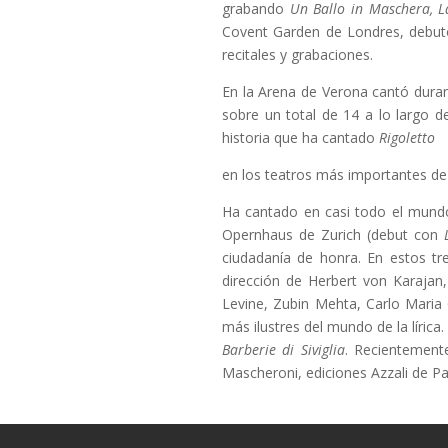
grabando
Un Ballo in Maschera, La 
Covent Garden de Londres, debu
recitales y grabaciones.
En la Arena de Verona cantó duran
sobre un total de 14 a lo largo d
historia que ha cantado
Rigoletto
en los teatros más importantes de 
Ha cantado en casi todo el mundo
Opernhaus de Zurich (debut con
ciudadanía de honra. En estos tr
dirección de Herbert von Karajan,
Levine, Zubin Mehta, Carlo Maria 
más ilustres del mundo de la lírica
Barberie di Siviglia
. Recientement
Mascheroni, ediciones Azzali de P