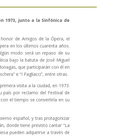
n 1973, junto a la Sinfónica de
e honor de Amigos de la Ópera, el
ópera en los últimos cuarenta años.
e algún modo será un repaso de su
icia bajo la batuta de José Miguel
Monagas, que participarán con él en
hera” e “I Pagliacci”, entre otras.
rimera visita a la ciudad, en 1973.
u país por reclamo del Festival de
con el tiempo se convertiría en su
bierno español, y tras protagonizar
án, donde tiene previsto cantar “La
uñesa pueden adquirirse a través de