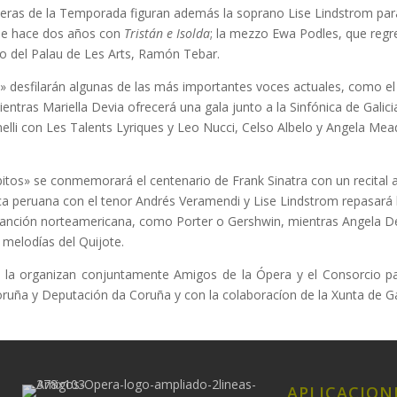
 óperas de la Temporada figuran además la soprano Lise Lindstrom pa
o de hace dos años con
Tristán e Isolda
; la mezzo Ewa Podles, que regr
ado del Palau de Les Arts, Ramón Tebar.
s» desfilarán algunas de las más importantes voces actuales, como 
entras Mariella Devia ofrecerá una gala junto a la Sinfónica de Gali
lli con Les Talents Lyriques y Leo Nucci, Celso Albelo y Angela Mea
bitos» se conmemorará el centenario de Frank Sinatra con un recital 
ca peruana con el tenor Andrés Veramendi y Lise Lindstrom repasará 
 canción norteamericana, como Porter o Gershwin, mientras Angela 
 melodías del Quijote.
 la organizan conjuntamente Amigos de la Ópera y el Consorcio pa
ruña y Deputación da Coruña y con la colaboracíon de la Xunta de Gal
APLICACION