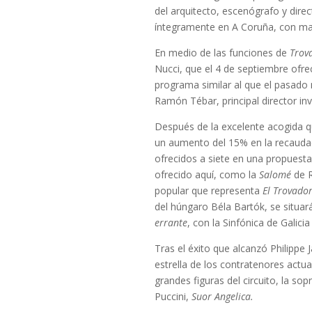
del arquitecto, escenógrafo y dir
íntegramente en A Coruña, con mat
En medio de las funciones de
Trov
Nucci, que el 4 de septiembre ofrec
programa similar al que el pasado
Ramón Tébar, principal director in
Después de la excelente acogida q
un aumento del 15% en la recaudaci
ofrecidos a siete en una propuest
ofrecido aquí, como la
Salomé
de R
popular que representa
El Trovado
del húngaro Béla Bartók, se situa
errante
, con la Sinfónica de Galicia
Tras el éxito que alcanzó Philippe
estrella de los contratenores actua
grandes figuras del circuito, la s
Puccini,
Suor Angelica.