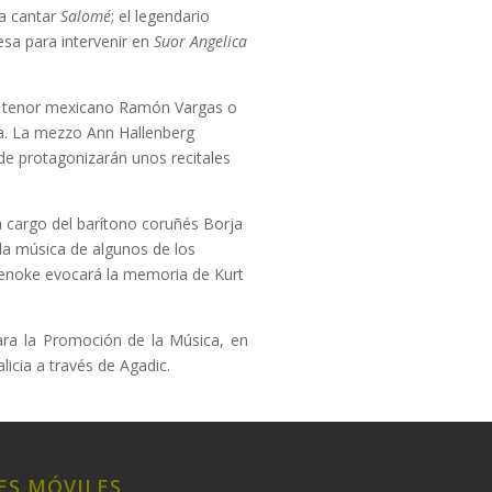
ra cantar
Salomé
; el legendario
esa para intervenir en
Suor Angelica
el tenor mexicano Ramón Vargas o
cia. La mezzo Ann Hallenberg
de protagonizarán unos recitales
a cargo del barítono coruñés Borja
la música de algunos de los
Denoke evocará la memoria de Kurt
ra la Promoción de la Música, en
icia a través de Agadic.
ES MÓVILES