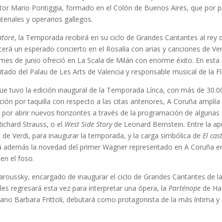
ector Mario Pontiggia, formado en el Colón de Buenos Aires, que por 
eriales y operarios gallegos.
atore
, la Temporada recibirá en su ciclo de Grandes Cantantes al rey 
erá un esperado concierto en el Rosalía con arias y canciones de Verd
 mes de junio ofreció en La Scala de Milán con enorme éxito. En est
vitado del Palau de Les Arts de Valencia y responsable musical de la 
ue tuvo la edición inaugural de la Temporada Lírica, con más de 30.
ón por taquilla con respecto a las citas anteriores, A Coruña amplía
a por abrir nuevos horizontes a través de la programación de algunas
ichard Strauss, o el
West Side Story
de Leonard Bernstein. Entre la a
r
de Verdi, para inaugurar la temporada, y la carga simbólica de
El cas
rá además la novedad del primer Wagner representado en A Coruña en
 en el foso.
 Jaroussky, encargado de inaugurar el ciclo de Grandes Cantantes de 
les regresará esta vez para interpretar una ópera, la
Parténope
de Hae
oprano Barbara Frittoli, debutará como protagonista de la más íntima 