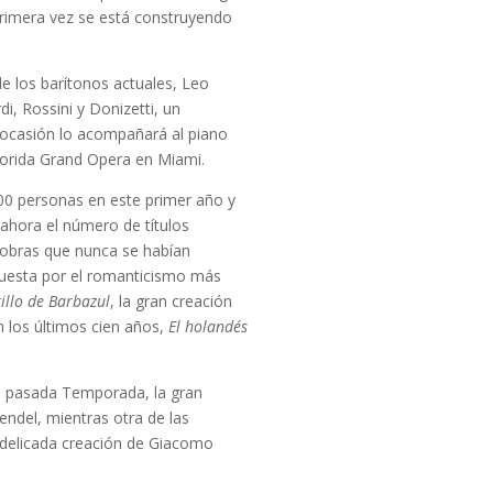
primera vez se está construyendo
de los barítonos actuales, Leo
i, Rossini y Donizetti, un
a ocasión lo acompañará al piano
Florida Grand Opera en Miami.
000 personas en este primer año y
 ahora el número de títulos
 obras que nunca se habían
puesta por el romanticismo más
tillo de Barbazul
, la gran creación
 los últimos cien años,
El holandés
la pasada Temporada, la gran
ndel, mientras otra de las
y delicada creación de Giacomo