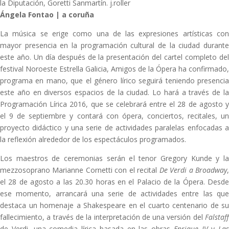
la Diputación, Goretti Sanmartín. j.roller
Ángela Fontao | a coruña
La música se erige como una de las expresiones artísticas con
mayor presencia en la programación cultural de la ciudad durante
este año. Un día después de la presentación del cartel completo del
festival Noroeste Estrella Galicia, Amigos de la Ópera ha confirmado,
programa en mano, que el género lírico seguirá teniendo presencia
este año en diversos espacios de la ciudad. Lo hará a través de la
Programación Lírica 2016, que se celebrará entre el 28 de agosto y
el 9 de septiembre y contará con ópera, conciertos, recitales, un
proyecto didáctico y una serie de actividades paralelas enfocadas a
la reflexión alrededor de los espectáculos programados.
Los maestros de ceremonias serán el tenor Gregory Kunde y la
mezzosoprano Marianne Cornetti con el recital
De Verdi a Broadway
el 28 de agosto a las 20.30 horas en el Palacio de la Ópera. Desde
ese momento, arrancará una serie de actividades entre las que
destaca un homenaje a Shakespeare en el cuarto centenario de su
fallecimiento, a través de la interpretación de una versión del
Falstaff
de Verdi, una comedia lírica basada en las obras
Enrique IV
y
Las