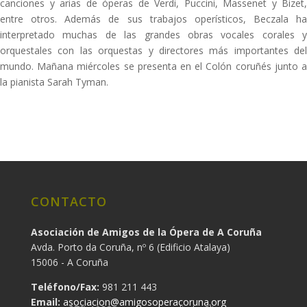
canciones y arias de óperas de Verdi, Puccini, Massenet y Bizet,
entre otros. Además de sus trabajos operísticos, Beczala ha
interpretado muchas de las grandes obras vocales corales y
orquestales con las orquestas y directores más importantes del
mundo. Mañana miércoles se presenta en el Colón coruñés junto a
la pianista Sarah Tyman.
CONTACTO
Asociación de Amigos de la Ópera de A Coruña
Avda. Porto da Coruña, nº 6 (Edificio Atalaya)
15006 - A Coruña
Teléfono/Fax:
981 211 443
Email:
asociacion@amigosoperacoruna.org