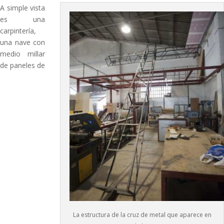
A simple vista
es una
carpintería,
una nave con
medio millar
de paneles de
La estructura de la cruz de metal que aparece en