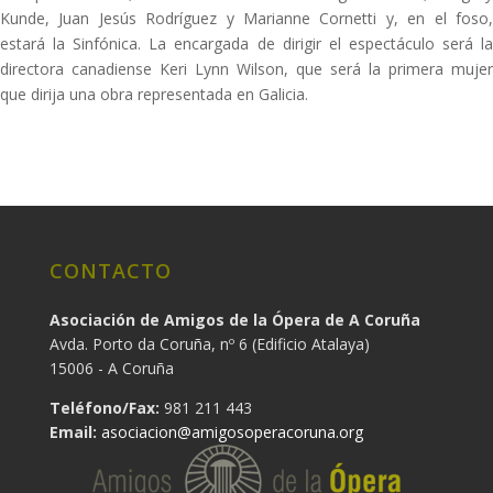
Kunde, Juan Jesús Rodríguez y Marianne Cornetti y, en el foso,
estará la Sinfónica. La encargada de dirigir el espectáculo será la
directora canadiense Keri Lynn Wilson, que será la primera mujer
que dirija una obra representada en Galicia.
CONTACTO
Asociación de Amigos de la Ópera de A Coruña
Avda. Porto da Coruña, nº 6 (Edificio Atalaya)
15006 - A Coruña
Teléfono/Fax:
981 211 443
Email:
asociacion@amigosoperacoruna.org