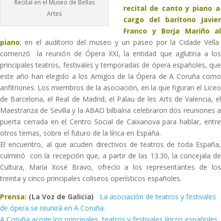
Recital en el Museo de Bellas
recital de canto y piano a
Artes
cargo del barítono Javier
Franco y Borja Mariño al
piano
; en el auditorio del museo y un paseo por la Cidade Vella
comenzó la reunión de Ópera XXI, la entidad que aglutina a los
principales teatros, festivales y temporadas de ópera españoles, que
este año han elegido a los Amigos de la Ópera de A Coruña como
anfitriones. Los miembros de la asociación, en la que figuran el Liceo
de Barcelona, el Real de Madrid, el Palau de les Arts de Valencia, el
Maestranza de Sevilla y la ABAO bilbaína celebraron dos reuniones a
puerta cerrada en el Centro Social de Caixanova para hablar, entre
otros temas, sobre el futuro de la lírica en España.
El encuentro, al que acuden directivos de teatros de toda España,
culminó con la recepción que, a partir de las 13.30, la concejala de
Cultura, María Xosé Bravo, ofrecío a los representantes de los
treinta y cinco principales coliseos operísticos españoles.
Prensa:
(La Voz de Galicia)
La asociación de teatros y festivales
de ópera se reunirá en A Coruña.
A Coruña acoge los principales teatros y festivales líricos españoles.