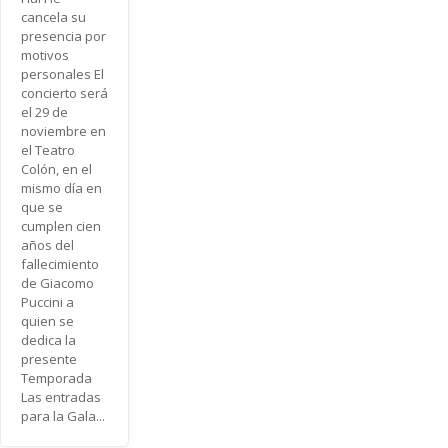
cancela su
presencia por
motivos
personales El
concierto será
el 29 de
noviembre en
el Teatro
Colón, en el
mismo día en
que se
cumplen cien
años del
fallecimiento
de Giacomo
Puccini a
quien se
dedica la
presente
Temporada
Las entradas
para la Gala...