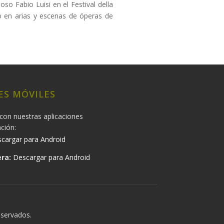
so Fabio Luisi en el Festival della
do en arias y escenas de óperas de
ES MÓVILES
con nuestras aplicaciones
ación:
cargar para Android
ra:
Descargar para Android
eservados.