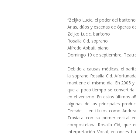
“Zeljko Lucic, el poder del barítono
Arias, dúos y escenas de óperas d
Zeljko Lucic, barítono
Rosalía Cid, soprano
Alfredo Abbati, piano
Domingo 19 de septiembre, Teatro
.
Debido a causas médicas, el barít
la soprano Rosalía Cid. Afortuna
mantiene el mismo día. En 2005 y
que al poco tiempo se convertiría 
en el verismo. En estos últimos a
algunas de las principales produ
Dresde,.… en títulos como Andrea
Traviata con su primer recital
compostelana Rosalía Cid, que e
Interpretación Vocal, entonces b