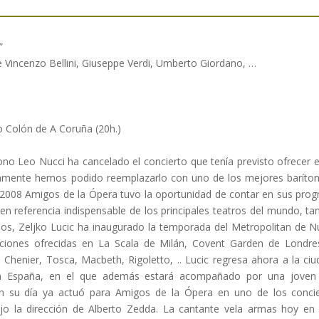
”
e Vincenzo Bellini, Giuseppe Verdi, Umberto Giordano, …
 Colón de A Coruña (20h.)
ono Leo Nucci ha cancelado el concierto que tenía previsto ofrecer 
damente hemos podido reemplazarlo con uno de los mejores barítono
 2008 Amigos de la Ópera tuvo la oportunidad de contar en sus prog
en referencia indispensable de los principales teatros del mundo, t
ños, Zeljko Lucic ha inaugurado la temporada del Metropolitan de Nu
cciones ofrecidas en La Scala de Milán, Covent Garden de Londre
 Chenier, Tosca, Macbeth, Rigoletto, .. Lucic regresa ahora a la c
 en España, en el que además estará acompañado por una joven p
n su día ya actuó para Amigos de la Ópera en uno de los concie
ajo la dirección de Alberto Zedda. La cantante vela armas hoy en 