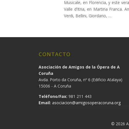
Musicale, en Florencia, y este ver
Valle d’Itria, en Martina Franca.
Verdi, Bellini, Giordano, …
CONTACTO
Asociación de Amigos de la Ópera de A
Coruña
Avda. Porto da Coruña, nº 6 (Edificio Atalaya)
15006 - A Coruña
Teléfono/Fax:
981 211 443
Email:
asociacion@amigosoperacoruna.org
© 2026 As