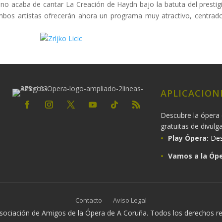
ano acaba de cantar La Creación de Haydn bajo la batuta del prestigio
 Ambos artistas ofrecerán ahora un programa muy atractivo, centra
APLICACION
Descubre la ópera 
gratuitas de divulg
Play Ópera:
Des
Vamos a la Ópe
Contacto
Aviso Legal
ociación de Amigos de la Ópera de A Coruña. Todos los derechos r