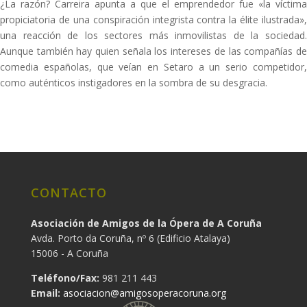
¿La razón? Carreira apunta a que el emprendedor fue «la víctima
propiciatoria de una conspiración integrista contra la élite ilustrada»,
una reacción de los sectores más inmovilistas de la sociedad.
Aunque también hay quien señala los intereses de las compañías de
comedia españolas, que veían en Setaro a un serio competidor,
como auténticos instigadores en la sombra de su desgracia.
CONTACTO
Asociación de Amigos de la Ópera de A Coruña
Avda. Porto da Coruña, nº 6 (Edificio Atalaya)
15006 - A Coruña
Teléfono/Fax:
981 211 443
Email:
asociacion@amigosoperacoruna.org