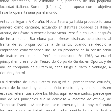
mitad empresario, un visionario que, partiendo de una pequeña
localidad italiana, Somma (Nápoles), se propuso como objetivo
llevar la ópera italiana por el mundo.
Antes de llegar a A Coruña, Nicola Setaro ya había probado fortuna
primero como cantante, actuando en distintas ciudades de Italia y
Austria, de Pésaro o Venecia hasta Viena. Pero fue en 1750, después
de instalarse en Barcelona para ofrecer distintas actuaciones al
frente de su propia compañía de canto, cuando se decidió a
emprender, convirtiéndose incluso en promotor en la construcción
de teatros en los que ofrecía su repertorio. En 1762, ya era el
principal empresario del Teatro do Corpo da Garda, en Oporto, y de
ahí, en compañía de su familia, daría luego el salto a Santiago, A
Coruña y Ferrol.
En diciembre de 1768, Setaro inauguró su primer teatro coruñés,
cerca de lo que hoy es el edificio municipal, y aunque existen
escasas referencias sobre los títulos aquí representados, parece que
uno de los principales fue la deliciosa
Il maestro de capella,
d
Tomasso Traetta. «A partir de ese momento y hasta hoy, A Coruña
ha tenido una actividad teatral ininterrumpida tanto de teatro