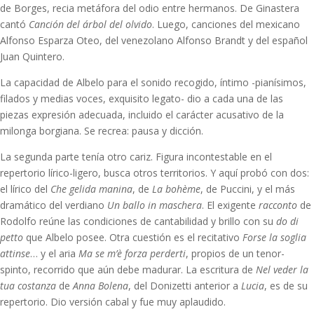
de Borges, recia metáfora del odio entre hermanos. De Ginastera
cantó
Canción del árbol del olvido
. Luego, canciones del mexicano
Alfonso Esparza Oteo, del venezolano Alfonso Brandt y del español
Juan Quintero.
La capacidad de Albelo para el sonido recogido, íntimo -pianísimos,
filados y medias voces, exquisito legato- dio a cada una de las
piezas expresión adecuada, incluido el carácter acusativo de la
milonga borgiana. Se recrea: pausa y dicción.
La segunda parte tenía otro cariz. Figura incontestable en el
repertorio lírico-ligero, busca otros territorios. Y aquí probó con dos:
el lírico del
Che gelida manina
, de
La bohème
, de Puccini, y el más
dramático del verdiano
Un ballo in maschera
. El exigente
racconto
de
Rodolfo reúne las condiciones de cantabilidad y brillo con su
do di
petto
que Albelo posee. Otra cuestión es el recitativo
Forse la soglia
attinse
… y el aria
Ma se m’è forza perderti
, propios de un tenor-
spinto, recorrido que aún debe madurar. La escritura de
Nel veder la
tua costanza
de
Anna Bolena
, del Donizetti anterior a
Lucia
, es de su
repertorio. Dio versión cabal y fue muy aplaudido.