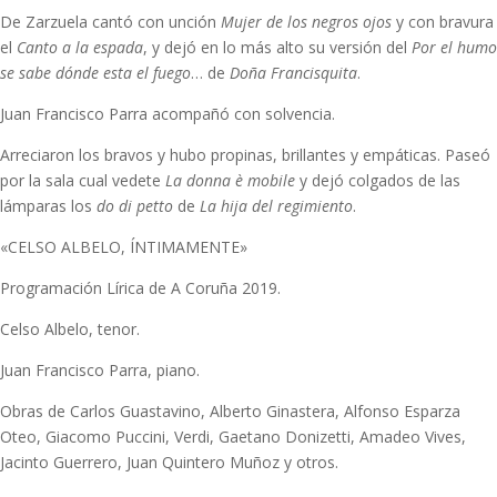
De Zarzuela cantó con unción
Mujer de los negros ojos
y con bravura
el
Canto a la espada
, y dejó en lo más alto su versión del
Por el humo
se sabe dónde esta el fuego
… de
Doña Francisquita
.
Juan Francisco Parra acompañó con solvencia.
Arreciaron los bravos y hubo propinas, brillantes y empáticas. Paseó
por la sala cual vedete
La donna è mobile
y dejó colgados de las
lámparas los
do di petto
de
La hija del regimiento
.
«CELSO ALBELO, ÍNTIMAMENTE»
Programación Lírica de A Coruña 2019.
Celso Albelo, tenor.
Juan Francisco Parra, piano.
Obras de Carlos Guastavino, Alberto Ginastera, Alfonso Esparza
Oteo, Giacomo Puccini, Verdi, Gaetano Donizetti, Amadeo Vives,
Jacinto Guerrero, Juan Quintero Muñoz y otros.